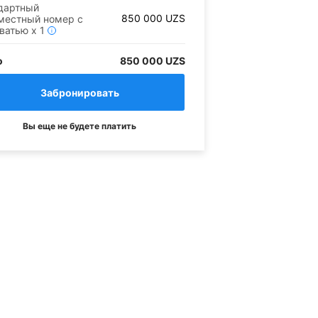
дартный
850 000
UZS
местный номер с
оватью
x
1
i
о
850 000 UZS
Вы еще не будете платить