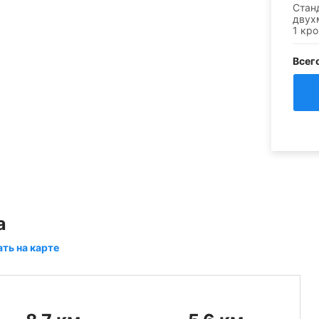
Стан
двух
1 кр
Всег
a
ать на карте