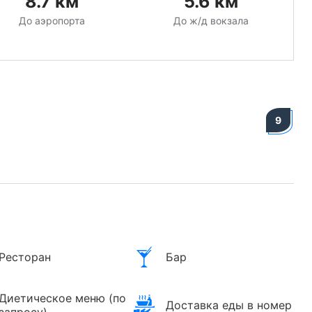
8.7
км
5.6
км
До аэропорта
До ж/д вокзала
9
Ресторан
Бар
Диетическое меню (по
Доставка еды в номер