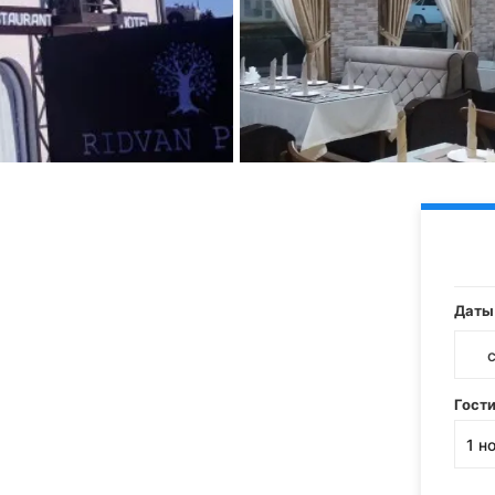
Даты
Гост
1
н