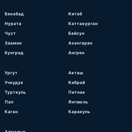
Бекабад
Китаб
Нурата
Каттакурган
Чуст
Байсун
Заамин
Ахангаран
Кунград
Ангрен
Ургут
Акташ
Учкудук
Кибрай
Турткуль
Питнак
Пап
Янгиюль
Каган
Каракуль
Алмалык