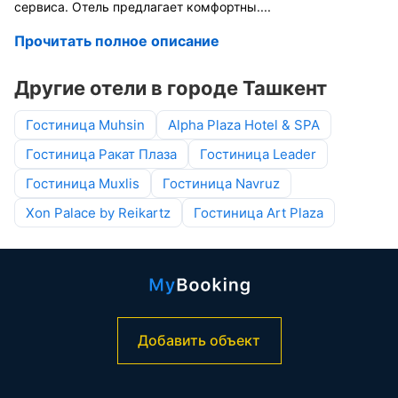
сервиса. Отель предлагает комфортны
....
Прочитать полное описание
Другие отели в городе Ташкент
Гостиница Muhsin
Alpha Plaza Hotel & SPA
Гостиница Ракат Плаза
Гостиница Leader
Гостиница Muxlis
Гостиница Navruz
Xon Palace by Reikartz
Гостиница Art Plaza
Добавить объект