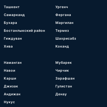
Ташкент
Ургенч
Самарканд
Фергана
Бухара
Маргилан
Бостанлыкский район
Термез
Гиждуван
Шахрисабз
Хива
Коканд
Наманган
Мубарек
Навои
Чирчик
Карши
Зарафшан
Джизак
Гулистан
Андижан
Денау
Нукус