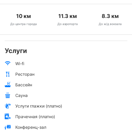
10
км
11.3
км
8.3
км
До центра города
До аэропорта
До ж/д вокзала
Услуги
Wi-fi
Ресторан
Бассейн
Сауна
Услуги глажки (платно)
Прачечная (платно)
Конференц-зал