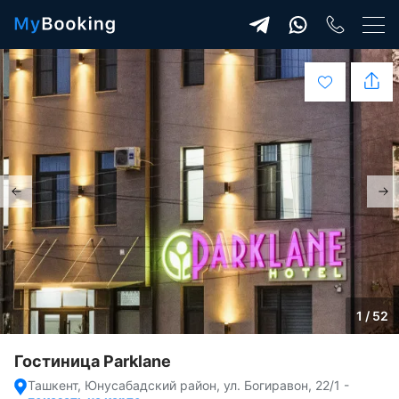
1 / 52
Гостиница Parklane
Ташкент, Юнусабадский район, ул. Богиравон, 22/1
-