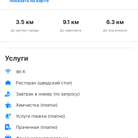
показать на карте
3.5
км
9.1
км
6.3
км
До центра города
До аэропорта
До ж/д вокзала
Услуги
Wi-fi
Ресторан (шведский стол)
Завтрак в номер (по запросу)
Химчистка (платно)
Услуги глажки (платно)
Прачечная (платно)