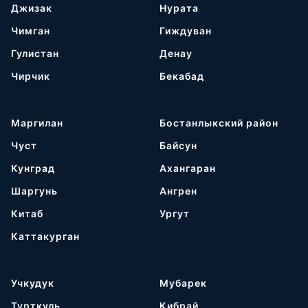
Джизак
Нурата
Чимган
Гиждуван
Гулистан
Денау
Чирчик
Бекабад
Маргилан
Бостанлыкский район
Чуст
Байсун
Кунград
Ахангаран
Шаргунь
Ангрен
Китаб
Ургут
Каттакурган
Учкудук
Мубарек
Турткуль
Кибрай