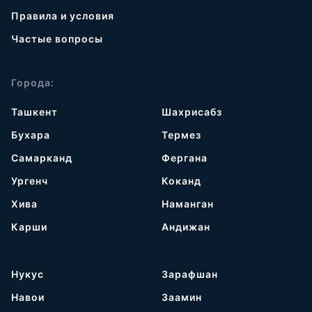
Правила и условия
Частые вопросы
Города:
Ташкент
Шахрисабз
Бухара
Термез
Самарканд
Фергана
Ургенч
Коканд
Хива
Наманган
Карши
Андижан
Нукус
Зарафшан
Навои
Заамин