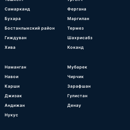
Самарканд
Фергана
Бухара
Маргилан
Бостанлыкский район
Термез
Гиждуван
Шахрисабз
Хива
Коканд
Наманган
Мубарек
Навои
Чирчик
Карши
Зарафшан
Джизак
Гулистан
Андижан
Денау
Нукус