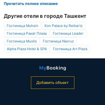
Прочитать полное описание
Другие отели в городе Ташкент
Гостиница Muhsin
Xon Palace by Reikartz
Гостиница Ракат Плаза
Гостиница Leader
Гостиница Muxlis
Гостиница Navruz
Alpha Plaza Hotel & SPA
Гостиница Art Plaza
Добавить объект