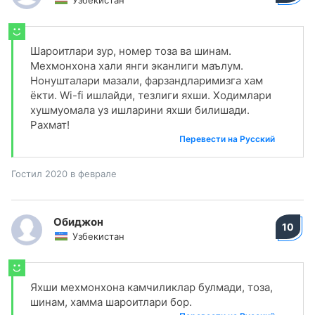
Узбекистан
Шароитлари зур, номер тоза ва шинам.
Мехмонхона хали янги эканлиги маълум.
Нонушталари мазали, фарзандларимизга хам
ёкти. Wi-fi ишлайди, тезлиги яхши. Ходимлари
хушмуомала уз ишларини яхши билишади.
Рахмат!
Перевести на Русский
Гостил 2020 в феврале
Обиджон
10
Узбекистан
Яхши мехмонхона камчиликлар булмади, тоза,
шинам, хамма шароитлари бор.