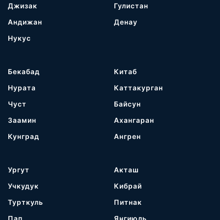
Джизак
Гулистан
Андижан
Денау
Нукус
Бекабад
Китаб
Нурата
Каттакурган
Чуст
Байсун
Заамин
Ахангаран
Кунград
Ангрен
Ургут
Акташ
Учкудук
Кибрай
Турткуль
Питнак
Пап
Янгиюль