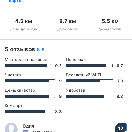
карте
4.5
км
8.7
км
5.5
км
До центра города
До аэропорта
До ж/д вокзала
5 отзывов
8.8
Месторасположение
Персонал
9.2
8.7
Чистота
Бесплатный Wi-Fi
9
7.3
Цена/качество
Удобства
9
8.2
Комфорт
8.8
Одил
10