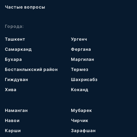
Частые вопросы
Города:
Ташкент
Ургенч
Самарканд
Фергана
Бухара
Маргилан
Бостанлыкский район
Термез
Гиждуван
Шахрисабз
Хива
Коканд
Наманган
Мубарек
Навои
Чирчик
Карши
Зарафшан