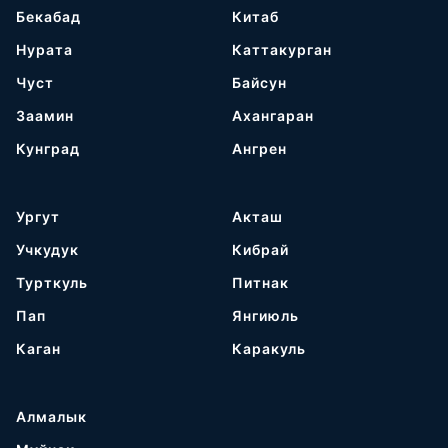
Бекабад
Китаб
Нурата
Каттакурган
Чуст
Байсун
Заамин
Ахангаран
Кунград
Ангрен
Ургут
Акташ
Учкудук
Кибрай
Турткуль
Питнак
Пап
Янгиюль
Каган
Каракуль
Алмалык