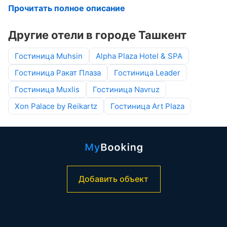
Прочитать полное описание
Другие отели в городе Ташкент
Гостиница Muhsin
Alpha Plaza Hotel & SPA
Гостиница Ракат Плаза
Гостиница Leader
Гостиница Muxlis
Гостиница Navruz
Xon Palace by Reikartz
Гостиница Art Plaza
Добавить объект