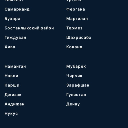
Самарканд
Фергана
Бухара
Маргилан
Бостанлыкский район
Термез
Гиждуван
Шахрисабз
Хива
Коканд
Наманган
Мубарек
Навои
Чирчик
Карши
Зарафшан
Джизак
Гулистан
Андижан
Денау
Нукус