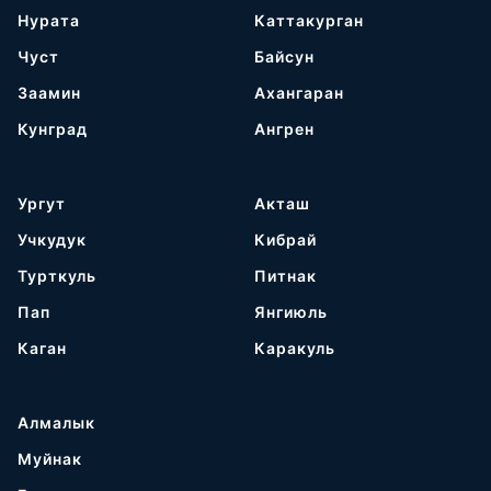
Нурата
Каттакурган
Чуст
Байсун
Заамин
Ахангаран
Кунград
Ангрен
Ургут
Акташ
Учкудук
Кибрай
Турткуль
Питнак
Пап
Янгиюль
Каган
Каракуль
Алмалык
Муйнак