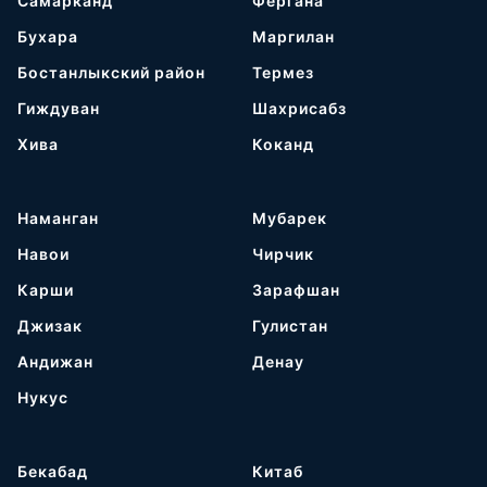
Самарканд
Фергана
Бухара
Маргилан
Бостанлыкский район
Термез
Гиждуван
Шахрисабз
Хива
Коканд
Наманган
Мубарек
Навои
Чирчик
Карши
Зарафшан
Джизак
Гулистан
Андижан
Денау
Нукус
Бекабад
Китаб