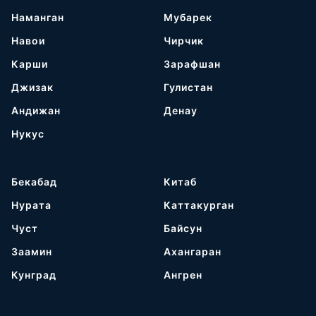
Наманган
Мубарек
Навои
Чирчик
Карши
Зарафшан
Джизак
Гулистан
Андижан
Денау
Нукус
Бекабад
Китаб
Нурата
Каттакурган
Чуст
Байсун
Заамин
Ахангаран
Кунград
Ангрен