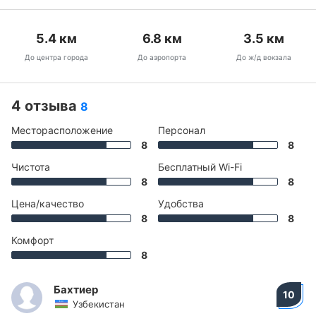
5.4
км
6.8
км
3.5
км
До центра города
До аэропорта
До ж/д вокзала
4 отзыва
8
Месторасположение
Персонал
8
8
Чистота
Бесплатный Wi-Fi
8
8
Цена/качество
Удобства
8
8
Комфорт
8
Бахтиер
10
Узбекистан