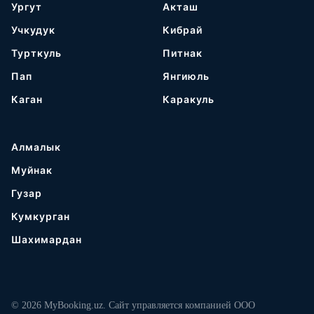
Ургут
Акташ
Учкудук
Кибрай
Турткуль
Питнак
Пап
Янгиюль
Каган
Каракуль
Алмалык
Муйнак
Гузар
Кумкурган
Шахимардан
© 2026 MyBooking.uz. Сайт управляется компанией ООО