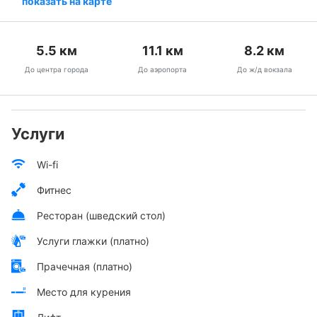
показать на карте
5.5
км
11.1
км
8.2
км
До центра города
До аэропорта
До ж/д вокзала
Услуги
Wi-fi
Фитнес
Ресторан (шведский стол)
Услуги глажки (платно)
Прачечная (платно)
Место для курения