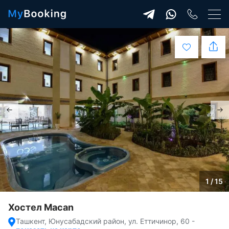
1 / 15
Хостел Macan
Ташкент, Юнусабадский район, ул. Еттичинор, 60
-