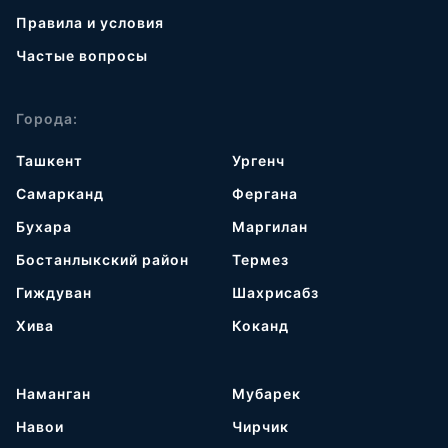
Правила и условия
Частые вопросы
Города:
Ташкент
Ургенч
Самарканд
Фергана
Бухара
Маргилан
Бостанлыкский район
Термез
Гиждуван
Шахрисабз
Хива
Коканд
Наманган
Мубарек
Навои
Чирчик