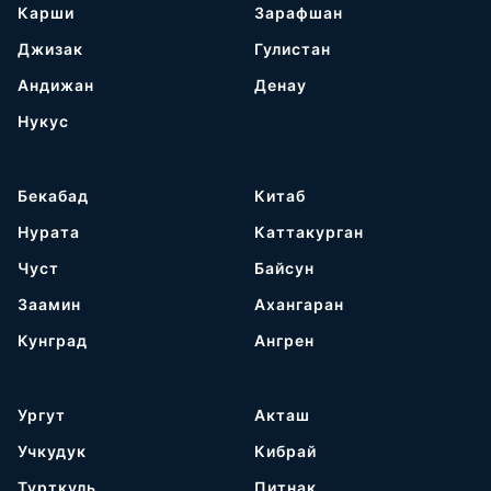
Карши
Зарафшан
Джизак
Гулистан
Андижан
Денау
Нукус
Бекабад
Китаб
Нурата
Каттакурган
Чуст
Байсун
Заамин
Ахангаран
Кунград
Ангрен
Ургут
Акташ
Учкудук
Кибрай
Турткуль
Питнак