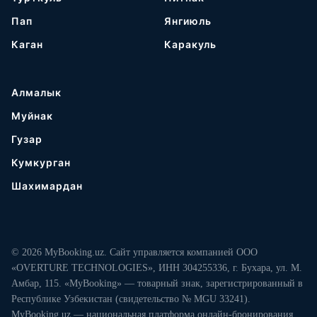
Пап
Янгиюль
Каган
Каракуль
Алмалык
Муйнак
Гузар
Кумкурган
Шахимардан
© 2026 MyBooking.uz. Сайт управляется компанией ООО
«OVERTURE TECHNOLOGIES», ИНН 304255336, г. Бухара, ул. М.
Амбар, 115. «MyBooking» — товарный знак, зарегистрированный в
Республике Узбекистан (свидетельство № MGU 33241).
MyBooking.uz — национальная платформа онлайн-бронирования