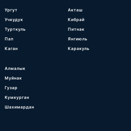
Ургут
Акташ
Учкудук
Кибрай
Турткуль
Питнак
Пап
Янгиюль
Каган
Каракуль
Алмалык
Муйнак
Гузар
Кумкурган
Шахимардан