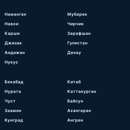
Наманган
Мубарек
Навои
Чирчик
Карши
Зарафшан
Джизак
Гулистан
Андижан
Денау
Нукус
Бекабад
Китаб
Нурата
Каттакурган
Чуст
Байсун
Заамин
Ахангаран
Кунград
Ангрен