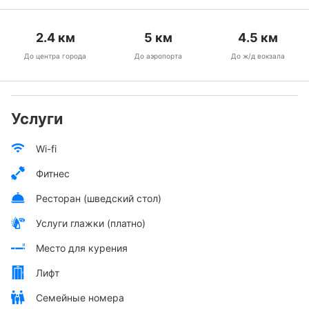
2.4
км
5
км
4.5
км
До центра города
До аэропорта
До ж/д вокзала
Услуги
Wi-fi
Фитнес
Ресторан (шведский стол)
Услуги глажки (платно)
Место для курения
Лифт
Семейные номера