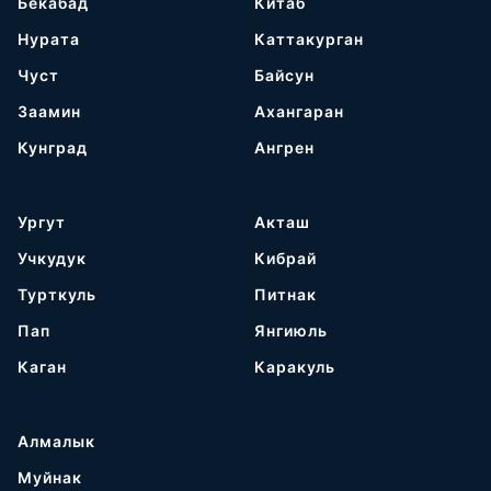
Бекабад
Китаб
Нурата
Каттакурган
Чуст
Байсун
Заамин
Ахангаран
Кунград
Ангрен
Ургут
Акташ
Учкудук
Кибрай
Турткуль
Питнак
Пап
Янгиюль
Каган
Каракуль
Алмалык
Муйнак