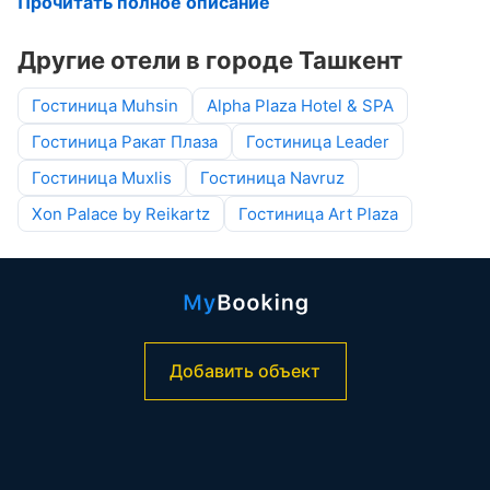
Прочитать полное описание
Другие отели в городе Ташкент
Гостиница Muhsin
Alpha Plaza Hotel & SPA
Гостиница Ракат Плаза
Гостиница Leader
Гостиница Muxlis
Гостиница Navruz
Xon Palace by Reikartz
Гостиница Art Plaza
Добавить объект