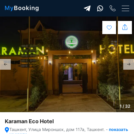
1 / 32
Karaman Eco Hotel
Ташкент, Улица Мироншох, дом 117а, Ташкент.
-
показать