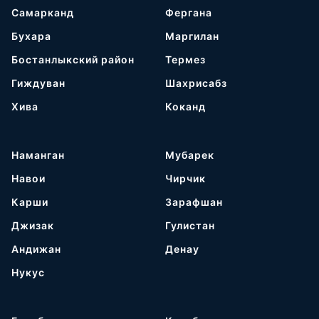
Самарканд
Фергана
Бухара
Маргилан
Бостанлыкский район
Термез
Гиждуван
Шахрисабз
Хива
Коканд
Наманган
Мубарек
Навои
Чирчик
Карши
Зарафшан
Джизак
Гулистан
Андижан
Денау
Нукус