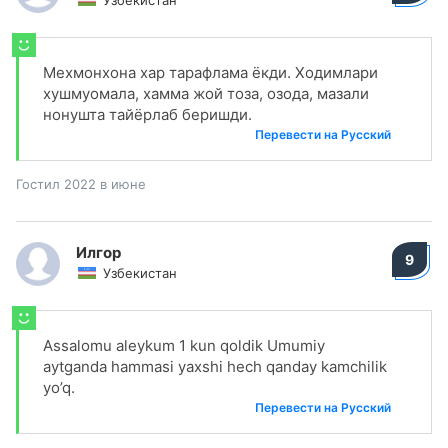
Узбекистан
Мехмонхона хар тарафлама ёкди. Ходимлари
хушмуомала, хамма жой тоза, озода, мазали
нонушта тайёрлаб беришди.
Перевести на Русский
Гостил 2022 в июне
Илгор
9
Узбекистан
Assalomu aleykum 1 kun qoldik Umumiy
aytganda hammasi yaxshi hech qanday kamchilik
yo’q.
Перевести на Русский