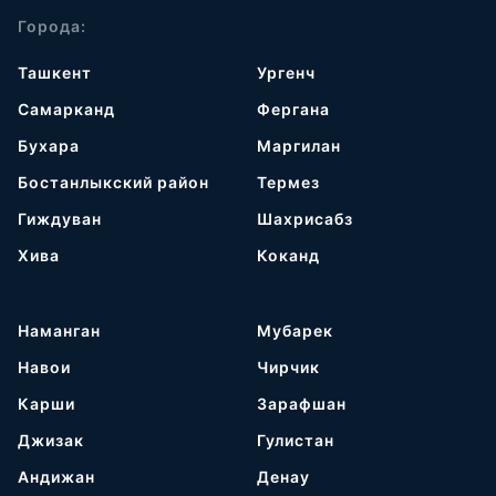
Города:
Ташкент
Ургенч
Самарканд
Фергана
Бухара
Маргилан
Бостанлыкский район
Термез
Гиждуван
Шахрисабз
Хива
Коканд
Наманган
Мубарек
Навои
Чирчик
Карши
Зарафшан
Джизак
Гулистан
Андижан
Денау