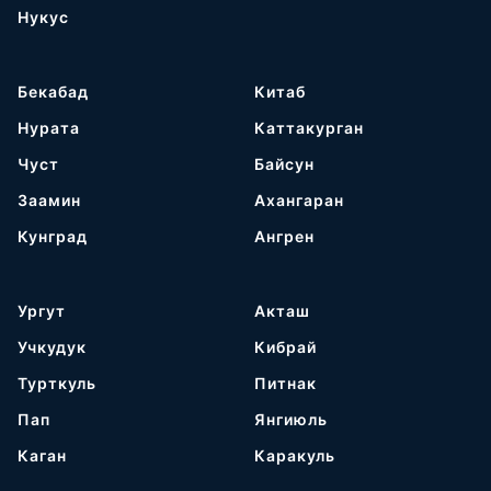
Нукус
Бекабад
Китаб
Нурата
Каттакурган
Чуст
Байсун
Заамин
Ахангаран
Кунград
Ангрен
Ургут
Акташ
Учкудук
Кибрай
Турткуль
Питнак
Пап
Янгиюль
Каган
Каракуль