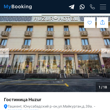
1 / 18
Гостиница Huzur
Ташкент, Юнусабадский р-он,ул.Майкурган,д.39а.
-