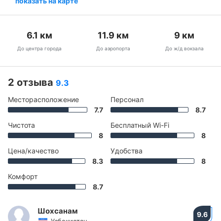
показать на карте
6.1
км
11.9
км
9
км
До центра города
До аэропорта
До ж/д вокзала
2 отзыва
9.3
Месторасположение
Персонал
7.7
8.7
Чистота
Бесплатный Wi-Fi
8
8
Цена/качество
Удобства
8.3
8
Комфорт
8.7
Шохсанам
9.6