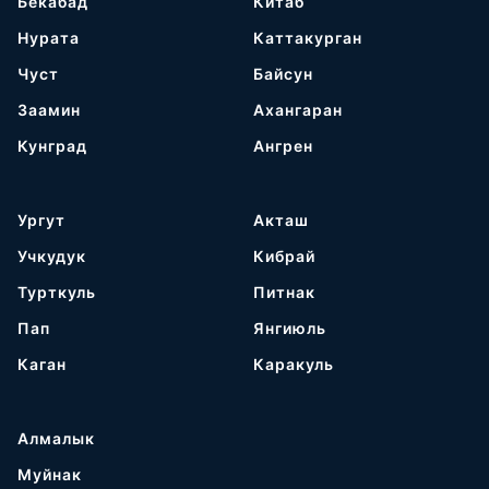
Бекабад
Китаб
Нурата
Каттакурган
Чуст
Байсун
Заамин
Ахангаран
Кунград
Ангрен
Ургут
Акташ
Учкудук
Кибрай
Турткуль
Питнак
Пап
Янгиюль
Каган
Каракуль
Алмалык
Муйнак