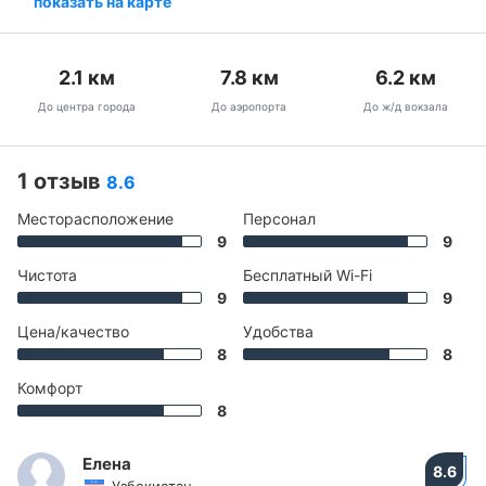
показать на карте
2.1
км
7.8
км
6.2
км
До центра города
До аэропорта
До ж/д вокзала
1 отзыв
8.6
Месторасположение
Персонал
9
9
Чистота
Бесплатный Wi-Fi
9
9
Цена/качество
Удобства
8
8
Комфорт
8
Елена
8.6