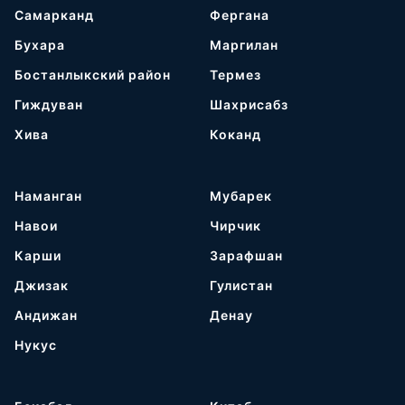
Самарканд
Фергана
Бухара
Маргилан
Бостанлыкский район
Термез
Гиждуван
Шахрисабз
Хива
Коканд
Наманган
Мубарек
Навои
Чирчик
Карши
Зарафшан
Джизак
Гулистан
Андижан
Денау
Нукус