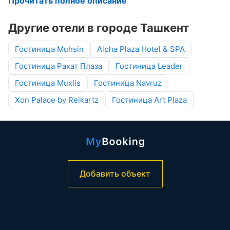
Прочитать полное описание
Другие отели в городе Ташкент
Гостиница Muhsin
Alpha Plaza Hotel & SPA
Гостиница Ракат Плаза
Гостиница Leader
Гостиница Muxlis
Гостиница Navruz
Xon Palace by Reikartz
Гостиница Art Plaza
Добавить объект