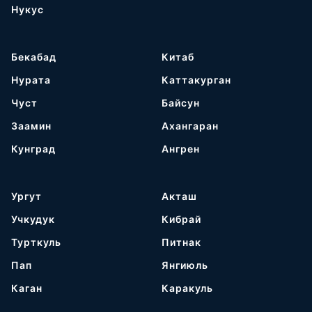
Нукус
Бекабад
Китаб
Нурата
Каттакурган
Чуст
Байсун
Заамин
Ахангаран
Кунград
Ангрен
Ургут
Акташ
Учкудук
Кибрай
Турткуль
Питнак
Пап
Янгиюль
Каган
Каракуль