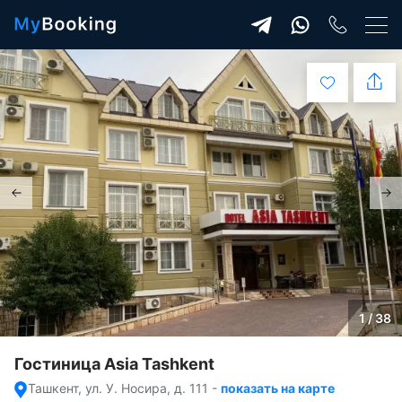
1 / 38
Гостиница Asia Tashkent
Ташкент, ул. У. Носира, д. 111
-
показать на карте