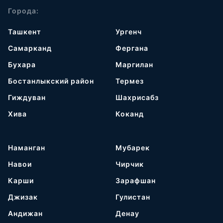
Города:
Ташкент
Ургенч
Самарканд
Фергана
Бухара
Маргилан
Бостанлыкский район
Термез
Гиждуван
Шахрисабз
Хива
Коканд
Наманган
Мубарек
Навои
Чирчик
Карши
Зарафшан
Джизак
Гулистан
Андижан
Денау