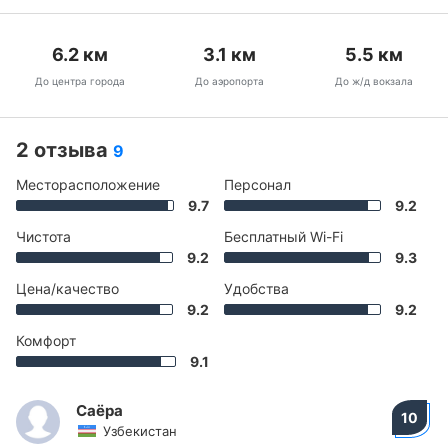
6.2
км
3.1
км
5.5
км
До центра города
До аэропорта
До ж/д вокзала
2 отзыва
9
Месторасположение
Персонал
9.7
9.2
Чистота
Бесплатный Wi-Fi
9.2
9.3
Цена/качество
Удобства
9.2
9.2
Комфорт
9.1
Саёра
10
Узбекистан