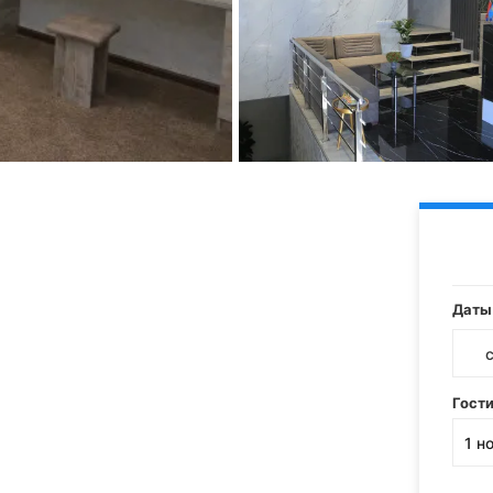
Даты
Гост
1
н