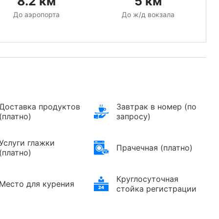
8.2
км
5
км
До аэропорта
До ж/д вокзала
Доставка продуктов
Завтрак в номер (по
(платно)
запросу)
Услуги глажки
Прачечная (платно)
(платно)
Круглосуточная
Место для курения
стойка регистрации