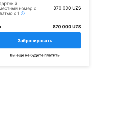
дартный
870 000
UZS
местный номер с
оватью
x
1
i
о
870 000 UZS
Вы еще не будете платить