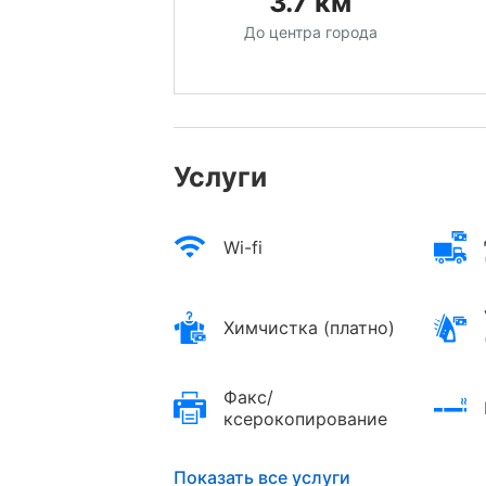
3.7
км
До центра города
Услуги
Wi-fi
Химчистка (платно)
Факс/
ксерокопирование
Показать все услуги