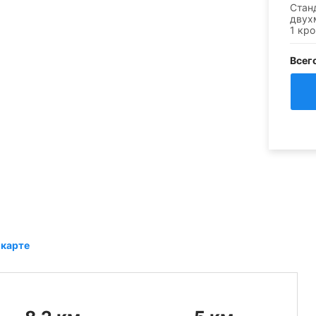
Стан
двух
1 кр
Всег
 карте