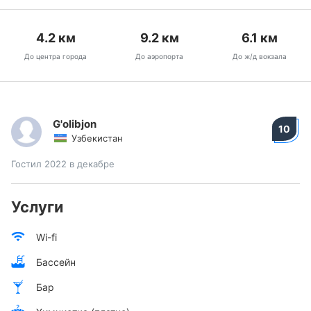
4.2
км
9.2
км
6.1
км
До центра города
До аэропорта
До ж/д вокзала
G'olibjon
10
Узбекистан
Гостил 2022 в декабре
Услуги
Wi-fi
Бассейн
Бар