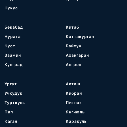
Нукус
Бекабад
Китаб
Нурата
Каттакурган
Чуст
Байсун
Заамин
Ахангаран
Кунград
Ангрен
Ургут
Акташ
Учкудук
Кибрай
Турткуль
Питнак
Пап
Янгиюль
Каган
Каракуль