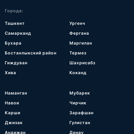
Города:
Ташкент
Ургенч
Самарканд
Фергана
Бухара
Маргилан
Бостанлыкский район
Термез
Гиждуван
Шахрисабз
Хива
Коканд
Наманган
Мубарек
Навои
Чирчик
Карши
Зарафшан
Джизак
Гулистан
Андижан
Денау