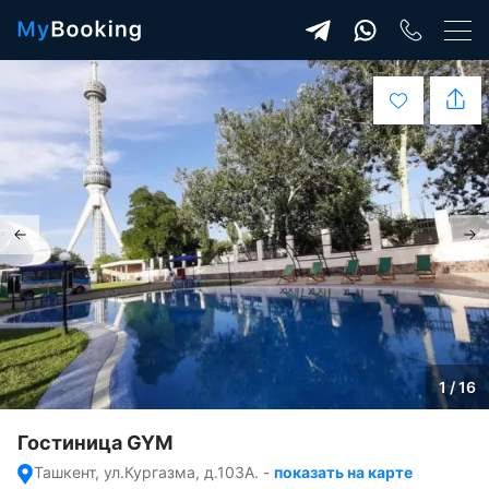
1 / 16
Гостиница GYM
Ташкент, ул.Кургазма, д.103A.
-
показать на карте