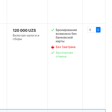
120 000 UZS
Бронирование
возможно без
Включая налоги и
банковской
сборы
карты
Без Завтрака
Бесплатная
отмена