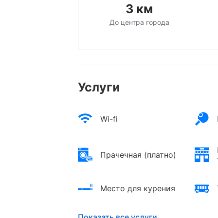
3
км
До центра города
Услуги
Wi-fi
Прачечная (платно)
Место для курения
Показать все услуги