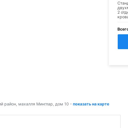
Стан
двух
2 от
кров
Всег
ий район, махалля Минглар, дом 10
-
показать на карте