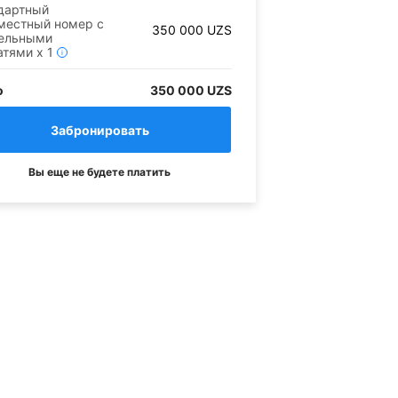
дартный
местный номер с
350 000
UZS
дельными
атями
x
1
i
о
350 000 UZS
Вы еще не будете платить