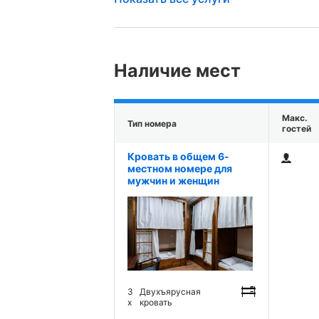
Наличие мест
Макс.
Тип номера
гостей
Кровать в общем 6-
местном номере для
мужчин и женщин
3
Двухъярусная
x
кровать