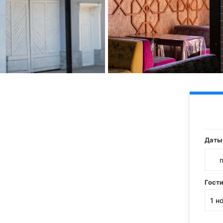
Даты
Гост
1
н