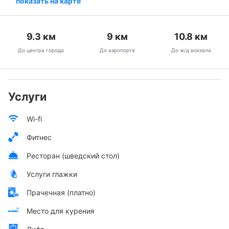
показать на карте
9.3
км
9
км
10.8
км
До центра города
До аэропорта
До ж/д вокзала
Услуги
Wi-fi
Фитнес
Ресторан (шведский стол)
Услуги глажки
Прачечная (платно)
Место для курения