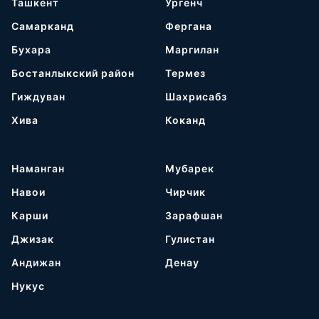
Ташкент
Ургенч
Самарканд
Фергана
Бухара
Маргилан
Бостанлыкский район
Термез
Гиждуван
Шахрисабз
Хива
Коканд
Наманган
Мубарек
Навои
Чирчик
Карши
Зарафшан
Джизак
Гулистан
Андижан
Денау
Нукус