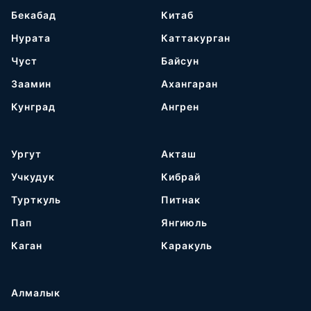
Бекабад
Китаб
Нурата
Каттакурган
Чуст
Байсун
Заамин
Ахангаран
Кунград
Ангрен
Ургут
Акташ
Учкудук
Кибрай
Турткуль
Питнак
Пап
Янгиюль
Каган
Каракуль
Алмалык