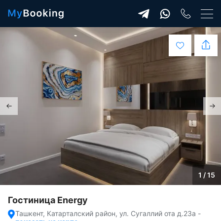
1 / 15
Гостиница Energy
Ташкент, Катарталский район, ул. Сугаллий ота д.23а
-