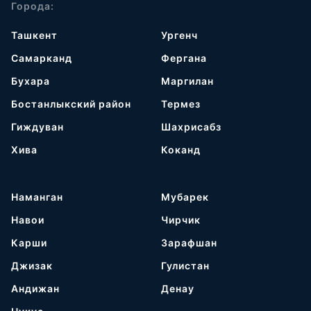
Города:
Ташкент
Ургенч
Самарканд
Фергана
Бухара
Маргилан
Бостанлыкский район
Термез
Гиждуван
Шахрисабз
Хива
Коканд
Наманган
Мубарек
Навои
Чирчик
Карши
Зарафшан
Джизак
Гулистан
Андижан
Денау