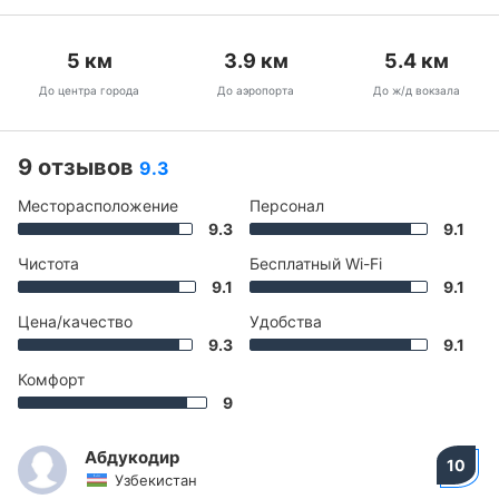
5
км
3.9
км
5.4
км
До центра города
До аэропорта
До ж/д вокзала
9 отзывов
9.3
Месторасположение
Персонал
9.3
9.1
Чистота
Бесплатный Wi-Fi
9.1
9.1
Цена/качество
Удобства
9.3
9.1
Комфорт
9
Абдукодир
10
Узбекистан