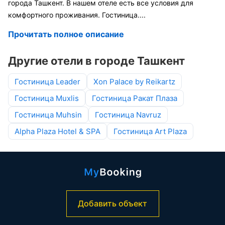
города Ташкент. В нашем отеле есть все условия для
комфортного проживания. Гостиница
....
Прочитать полное описание
Другие отели в городе Ташкент
Гостиница Leader
Xon Palace by Reikartz
Гостиница Muxlis
Гостиница Ракат Плаза
Гостиница Muhsin
Гостиница Navruz
Alpha Plaza Hotel & SPA
Гостиница Art Plaza
Добавить объект