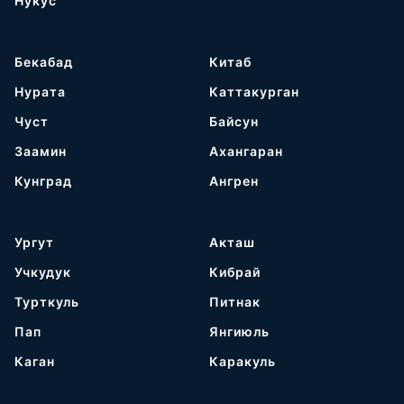
Нукус
Бекабад
Китаб
Нурата
Каттакурган
Чуст
Байсун
Заамин
Ахангаран
Кунград
Ангрен
Ургут
Акташ
Учкудук
Кибрай
Турткуль
Питнак
Пап
Янгиюль
Каган
Каракуль