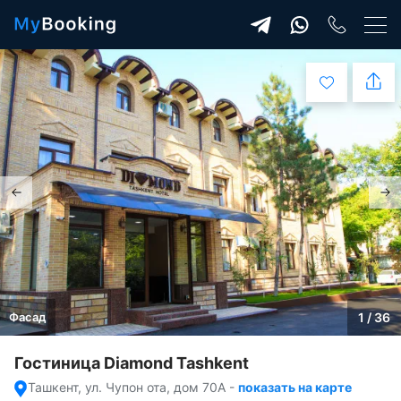
Фасад
1 / 36
Гостиница Diamond Tashkent
Ташкент, ул. Чупон ота, дом 70А
-
показать на карте