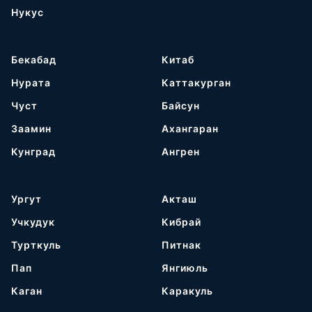
Нукус
Бекабад
Китаб
Нурата
Каттакурган
Чуст
Байсун
Заамин
Ахангаран
Кунград
Ангрен
Ургут
Акташ
Учкудук
Кибрай
Турткуль
Питнак
Пап
Янгиюль
Каган
Каракуль