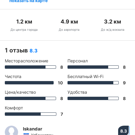
показать на карте
1.2
км
4.9
км
3.2
км
До центра города
До аэропорта
До ж/д вокзала
1 отзыв
8.3
Месторасположение
Персонал
8
8
Чистота
Бесплатный Wi-Fi
10
9
Цена/качество
Удобства
8
8
Комфорт
7
Iskandar
8.3