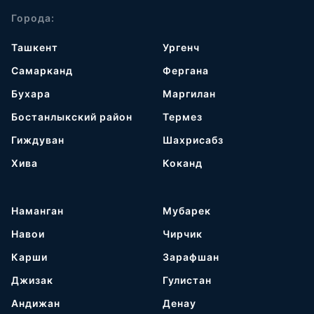
Города:
Ташкент
Ургенч
Самарканд
Фергана
Бухара
Маргилан
Бостанлыкский район
Термез
Гиждуван
Шахрисабз
Хива
Коканд
Наманган
Мубарек
Навои
Чирчик
Карши
Зарафшан
Джизак
Гулистан
Андижан
Денау