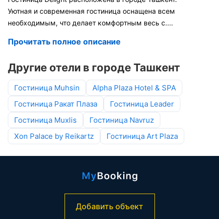
Уютная и современная гостиница оснащена всем
необходимым, что делает комфортным весь с
....
Прочитать полное описание
Другие отели в городе Ташкент
Гостиница Muhsin
Alpha Plaza Hotel & SPA
Гостиница Ракат Плаза
Гостиница Leader
Гостиница Muxlis
Гостиница Navruz
Xon Palace by Reikartz
Гостиница Art Plaza
Добавить объект