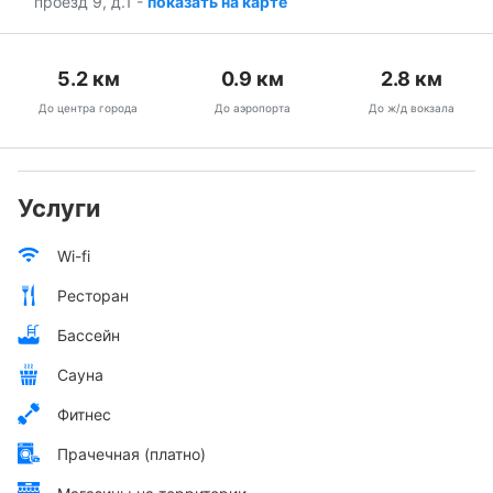
проезд 9, д.1
-
показать на карте
5.2
км
0.9
км
2.8
км
До центра города
До аэропорта
До ж/д вокзала
Услуги
Wi-fi
Ресторан
Бассейн
Сауна
Фитнес
Прачечная (платно)