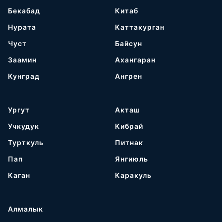
Бекабад
Китаб
Нурата
Каттакурган
Чуст
Байсун
Заамин
Ахангаран
Кунград
Ангрен
Ургут
Акташ
Учкудук
Кибрай
Турткуль
Питнак
Пап
Янгиюль
Каган
Каракуль
Алмалык