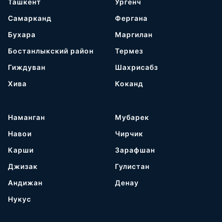
Ташкент
Ургенч
Самарканд
Фергана
Бухара
Маргилан
Бостанлыкский район
Термез
Гиждуван
Шахрисабз
Хива
Коканд
Наманган
Мубарек
Навои
Чирчик
Карши
Зарафшан
Джизак
Гулистан
Андижан
Денау
Нукус