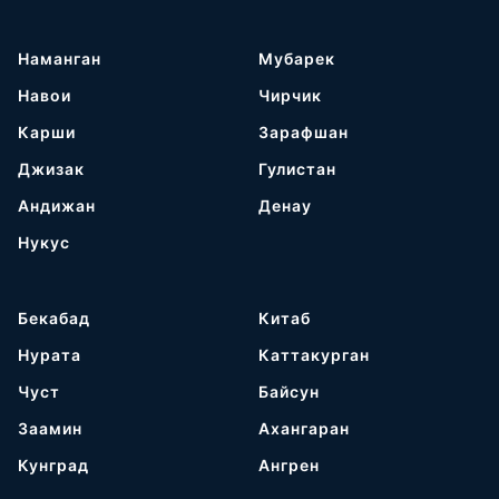
Наманган
Мубарек
Навои
Чирчик
Карши
Зарафшан
Джизак
Гулистан
Андижан
Денау
Нукус
Бекабад
Китаб
Нурата
Каттакурган
Чуст
Байсун
Заамин
Ахангаран
Кунград
Ангрен