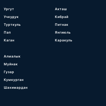
Ургут
Акташ
Учкудук
Кибрай
Турткуль
Питнак
Пап
Янгиюль
Каган
Каракуль
Алмалык
Муйнак
Гузар
Кумкурган
Шахимардан