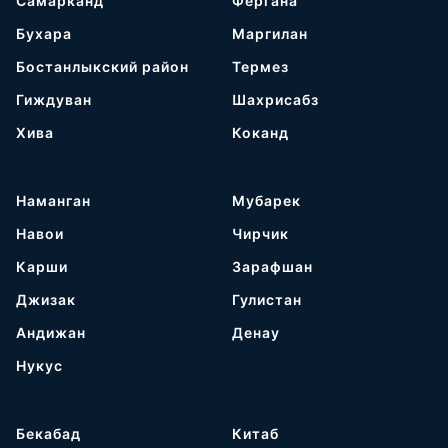
Самарканд
Фергана
Бухара
Маргилан
Бостанлыкский район
Термез
Гиждуван
Шахрисабз
Хива
Коканд
Наманган
Мубарек
Навои
Чирчик
Карши
Зарафшан
Джизак
Гулистан
Андижан
Денау
Нукус
Бекабад
Китаб