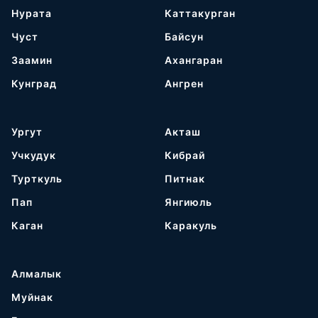
Нурата
Каттакурган
Чуст
Байсун
Заамин
Ахангаран
Кунград
Ангрен
Ургут
Акташ
Учкудук
Кибрай
Турткуль
Питнак
Пап
Янгиюль
Каган
Каракуль
Алмалык
Муйнак