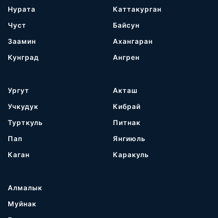
Нурата
Каттакурган
Чуст
Байсун
Заамин
Ахангаран
Кунград
Ангрен
Ургут
Акташ
Учкудук
Кибрай
Турткуль
Питнак
Пап
Янгиюль
Каган
Каракуль
Алмалык
Муйнак