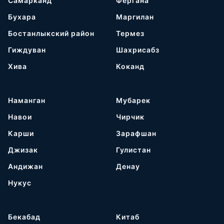
Самарканд
Фергана
Бухара
Маргилан
Бостанлыкский район
Термез
Гиждуван
Шахрисабз
Хива
Коканд
Наманган
Мубарек
Навои
Чирчик
Карши
Зарафшан
Джизак
Гулистан
Андижан
Денау
Нукус
Бекабад
Китаб