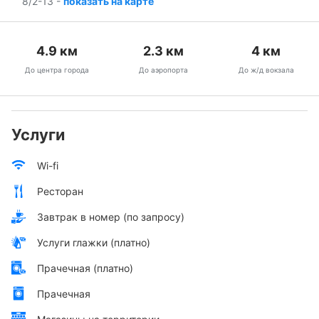
8/2-13
-
показать на карте
4.9
км
2.3
км
4
км
До центра города
До аэропорта
До ж/д вокзала
Услуги
Wi-fi
Ресторан
Завтрак в номер (по запросу)
Услуги глажки (платно)
Прачечная (платно)
Прачечная