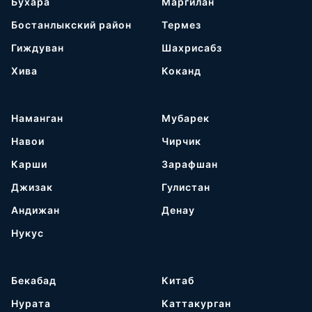
Бухара
Маргилан
Бостанлыкский район
Термез
Гиждуван
Шахрисабз
Хива
Коканд
Наманган
Мубарек
Навои
Чирчик
Карши
Зарафшан
Джизак
Гулистан
Андижан
Денау
Нукус
Бекабад
Китаб
Нурата
Каттакурган