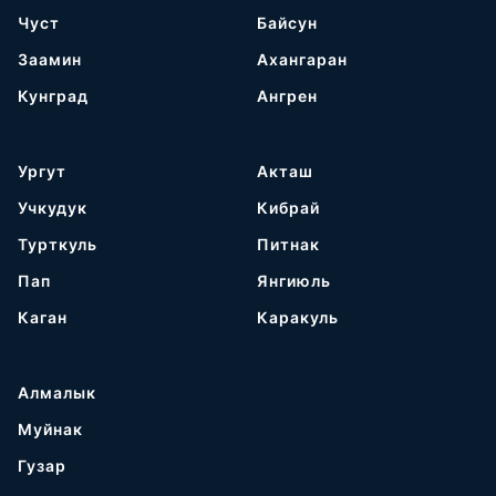
Чуст
Байсун
Заамин
Ахангаран
Кунград
Ангрен
Ургут
Акташ
Учкудук
Кибрай
Турткуль
Питнак
Пап
Янгиюль
Каган
Каракуль
Алмалык
Муйнак
Гузар