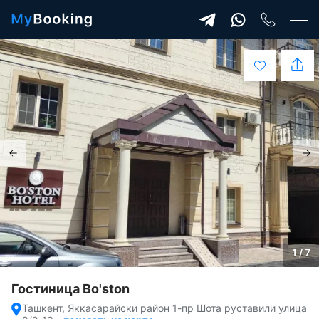
1 / 7
Гостиница Bo'ston
Ташкент, Яккасарайски район 1-пр Шота руставили улица