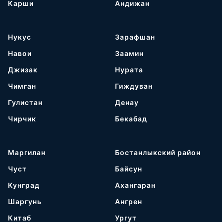
Карши
Андижан
Нукус
Зарафшан
Навои
Заамин
Джизак
Нурата
Чимган
Гиждуван
Гулистан
Денау
Чирчик
Бекабад
Маргилан
Бостанлыкский район
Чуст
Байсун
Кунград
Ахангаран
Шаргунь
Ангрен
Китаб
Ургут