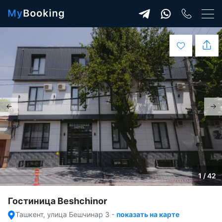
1 / 42
Гостиница Beshchinor
Ташкент, улица Бешчинар 3
-
показать на карте