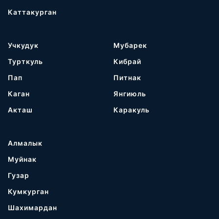
Каттакурган
Учкудук
Мубарек
Турткуль
Кибрай
Пап
Питнак
Каган
Янгиюль
Акташ
Каракуль
Алмалык
Муйнак
Гузар
Кумкурган
Шахимардан