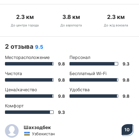
2.3
км
3.8
км
2.3
км
До центра города
До аэропорта
До ж/д вокзала
2 отзыва
9.5
Месторасположение
Персонал
9.8
9.3
Чистота
Бесплатный Wi-Fi
9.8
9.8
Цена/качество
Удобства
9.8
9.8
Комфорт
9.3
Шахзодбек
10
Узбекистан