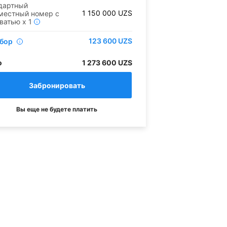
дартный
1 150 000
UZS
местный номер с
оватью
x
1
i
123 600
UZS
сбор
i
о
1 273 600 UZS
Вы еще не будете платить