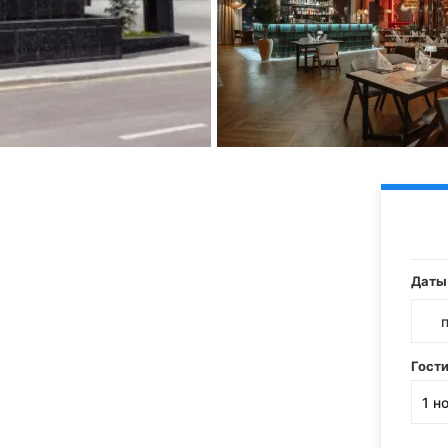
Даты
Гост
1
н