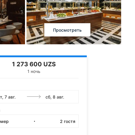
Просмотреть
1 273 600 UZS
1 ночь
и
омер
2
гостя