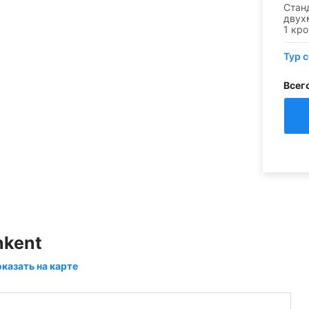
Стан
двух
1 кр
Тур 
Всег
hkent
оказать на карте