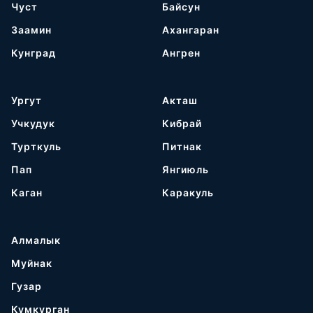
Чуст
Байсун
Заамин
Ахангаран
Кунград
Ангрен
Ургут
Акташ
Учкудук
Кибрай
Турткуль
Питнак
Пап
Янгиюль
Каган
Каракуль
Алмалык
Муйнак
Гузар
Кумкурган