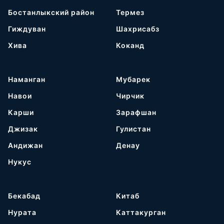
Бостанлыкский район
Термез
Гиждуван
Шахрисабз
Хива
Коканд
Наманган
Мубарек
Навои
Чирчик
Карши
Зарафшан
Джизак
Гулистан
Андижан
Денау
Нукус
Бекабад
Китаб
Нурата
Каттакурган