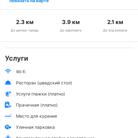
показать на карте
2.3
км
3.9
км
2.1
км
До центра города
До аэропорта
До ж/д вокзала
Услуги
Wi-fi
Ресторан (шведский стол)
Услуги глажки (платно)
Прачечная (платно)
Место для курения
Уличная парковка