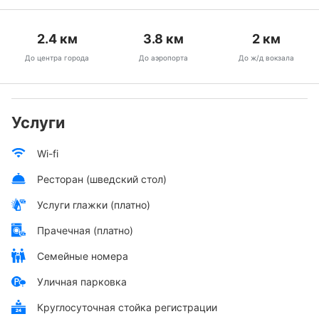
2.4
км
3.8
км
2
км
До центра города
До аэропорта
До ж/д вокзала
Услуги
Wi-fi
Ресторан (шведский стол)
Услуги глажки (платно)
Прачечная (платно)
Семейные номера
Уличная парковка
Круглосуточная стойка регистрации