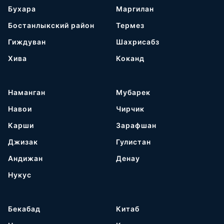
Бухара
Маргилан
Бостанлыкский район
Термез
Гиждуван
Шахрисабз
Хива
Коканд
Наманган
Мубарек
Навои
Чирчик
Карши
Зарафшан
Джизак
Гулистан
Андижан
Денау
Нукус
Бекабад
Китаб