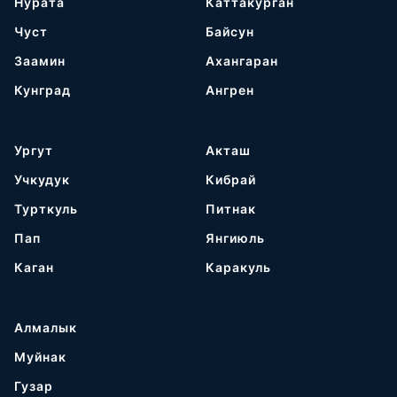
Нурата
Каттакурган
Чуст
Байсун
Заамин
Ахангаран
Кунград
Ангрен
Ургут
Акташ
Учкудук
Кибрай
Турткуль
Питнак
Пап
Янгиюль
Каган
Каракуль
Алмалык
Муйнак
Гузар