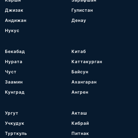
Джизак
Гулистан
Андижан
Денау
Нукус
Бекабад
Китаб
Нурата
Каттакурган
Чуст
Байсун
Заамин
Ахангаран
Кунград
Ангрен
Ургут
Акташ
Учкудук
Кибрай
Турткуль
Питнак