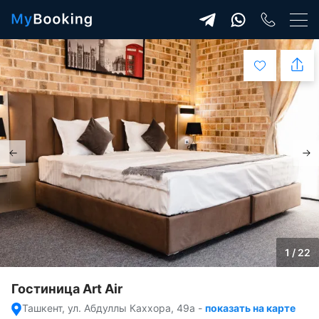
1 / 22
Гостиница Art Air
Ташкент, ул. Абдуллы Каххора, 49а
-
показать на карте