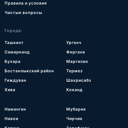
Правила и условия
Частые вопросы
Города:
Ташкент
Ургенч
Самарканд
Фергана
Бухара
Маргилан
Бостанлыкский район
Термез
Гиждуван
Шахрисабз
Хива
Коканд
Наманган
Мубарек
Навои
Чирчик
Карши
Зарафшан