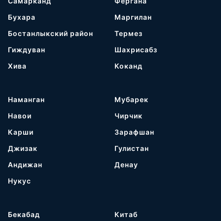
Самарканд
Фергана
Бухара
Маргилан
Бостанлыкский район
Термез
Гиждуван
Шахрисабз
Хива
Коканд
Наманган
Мубарек
Навои
Чирчик
Карши
Зарафшан
Джизак
Гулистан
Андижан
Денау
Нукус
Бекабад
Китаб