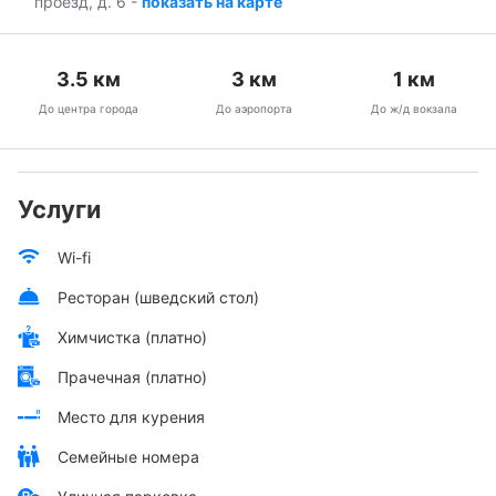
проезд, д. 6
-
показать на карте
3.5
км
3
км
1
км
До центра города
До аэропорта
До ж/д вокзала
Услуги
Wi-fi
Ресторан (шведский стол)
Химчистка (платно)
Прачечная (платно)
Место для курения
Семейные номера