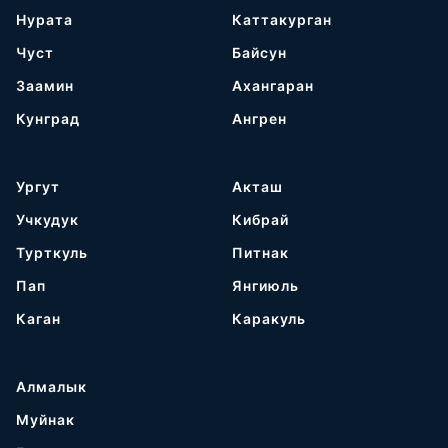
Нурата
Каттакурган
Чуст
Байсун
Заамин
Ахангаран
Кунград
Ангрен
Ургут
Акташ
Учкудук
Кибрай
Турткуль
Питнак
Пап
Янгиюль
Каган
Каракуль
Алмалык
Муйнак