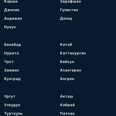
Карши
Зарафшан
Джизак
Гулистан
Андижан
Денау
Нукус
Бекабад
Китаб
Нурата
Каттакурган
Чуст
Байсун
Заамин
Ахангаран
Кунград
Ангрен
Ургут
Акташ
Учкудук
Кибрай
Турткуль
Питнак