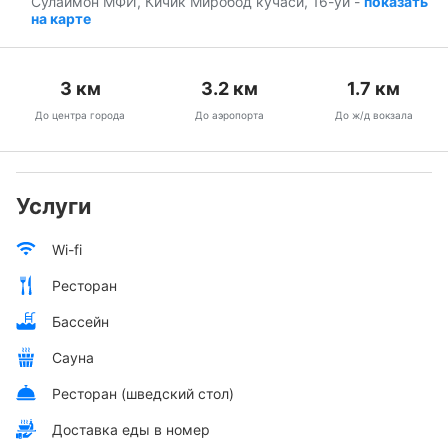
Сулаймон МФЙ, Кичик Миробод кучаси, 16-уй
-
показать
на карте
3
км
3.2
км
1.7
км
До центра города
До аэропорта
До ж/д вокзала
Услуги
Wi-fi
Ресторан
Бассейн
Сауна
Ресторан (шведский стол)
Доставка еды в номер