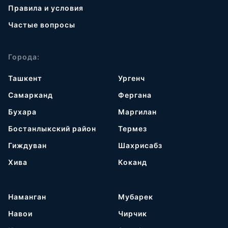
Правила и условия
Частые вопросы
Города:
Ташкент
Ургенч
Самарканд
Фергана
Бухара
Маргилан
Бостанлыкский район
Термез
Гиждуван
Шахрисабз
Хива
Коканд
Наманган
Мубарек
Навои
Чирчик