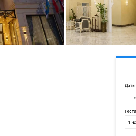
Даты
Гост
1
н