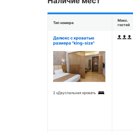
Наличие мест
Макс.
Тип номера
гостей
Делюкс с кроватью
размера "king-size"
2 x
Двуспальная кровать