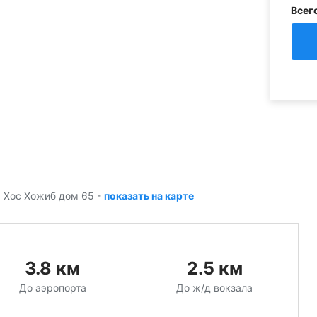
Всег
ф Хос Хожиб дом 65
-
показать на карте
3.8
км
2.5
км
До аэропорта
До ж/д вокзала