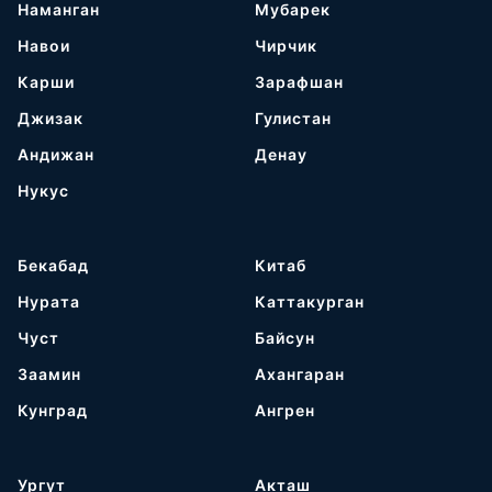
Наманган
Мубарек
Навои
Чирчик
Карши
Зарафшан
Джизак
Гулистан
Андижан
Денау
Нукус
Бекабад
Китаб
Нурата
Каттакурган
Чуст
Байсун
Заамин
Ахангаран
Кунград
Ангрен
Ургут
Акташ