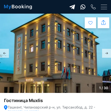
1 / 30
Гостиница Muxlis
Ташкент, Чиланзарский р-н, ул. Тирсакобод, д. 22
-