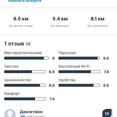
показать на карте
8.5
км
5.4
км
8.1
км
До центра города
До аэропорта
До ж/д вокзала
1 отзыв
10
Месторасположение
Персонал
9
9.6
Чистота
Бесплатный Wi-Fi
6.8
7.8
Цена/качество
Удобства
8.8
8.6
Комфорт
7.4
Давлатжон
10