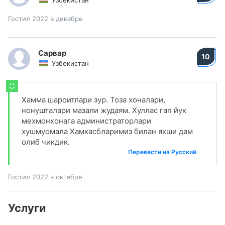
Узбекистан
Гостил 2022 в декабре
Сарвар
10
Узбекистан
Хамма шароитлари зур. Тоза хоналари,
нонушталари мазали жудаям. Хуллас гап йук
мехмонхонага администраторлари
хушмуомала Хамкасбларимиз билан яхши дам
олиб чикдик.
Перевести на Русский
Гостил 2022 в октябре
Услуги