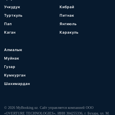
Учкудук
Кибрай
Турткуль
Питнак
Пап
Янгиюль
Каган
Каракуль
Алмалык
Муйнак
Гузар
Кумкурган
Шахимардан
© 2026 MyBooking.uz. Сайт управляется компанией ООО
«OVERTURE TECHNOLOGIES», ИНН 304255336, г. Бухара, ул. М.