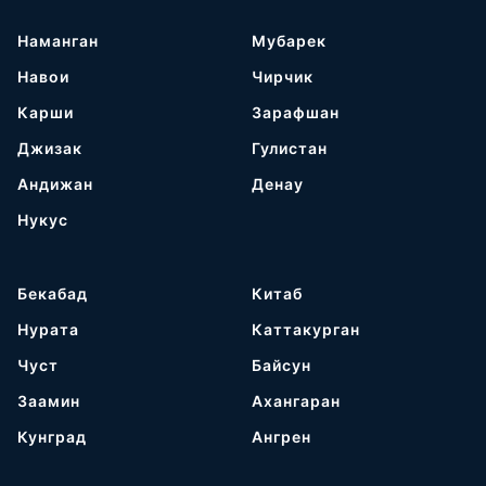
Наманган
Мубарек
Навои
Чирчик
Карши
Зарафшан
Джизак
Гулистан
Андижан
Денау
Нукус
Бекабад
Китаб
Нурата
Каттакурган
Чуст
Байсун
Заамин
Ахангаран
Кунград
Ангрен