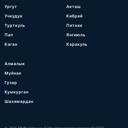
Ургут
Акташ
Учкудук
Кибрай
Турткуль
Питнак
Пап
Янгиюль
Каган
Каракуль
Алмалык
Муйнак
Гузар
Кумкурган
Шахимардан