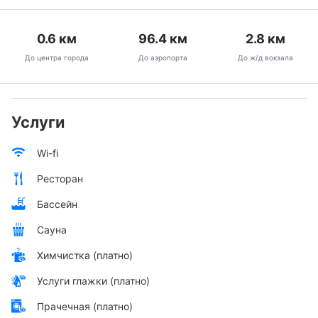
0.6
км
96.4
км
2.8
км
До центра города
До аэропорта
До ж/д вокзала
Услуги
Wi-fi
Ресторан
Бассейн
Сауна
Химчистка (платно)
Услуги глажки (платно)
Прачечная (платно)