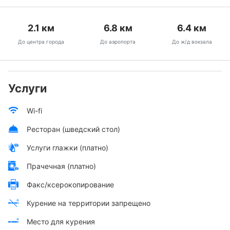
2.1
км
6.8
км
6.4
км
До центра города
До аэропорта
До ж/д вокзала
Услуги
Wi-fi
Ресторан (шведский стол)
Услуги глажки (платно)
Прачечная (платно)
Факс/ксерокопирование
Курение на территории запрещено
Место для курения