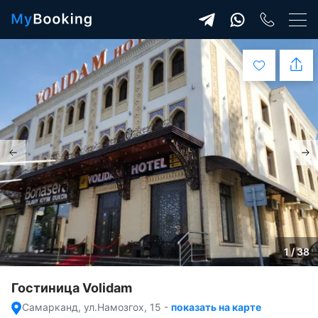
1 / 38
Гостиница Volidam
Самарканд, ул.Намозгох, 15
-
показать на карте