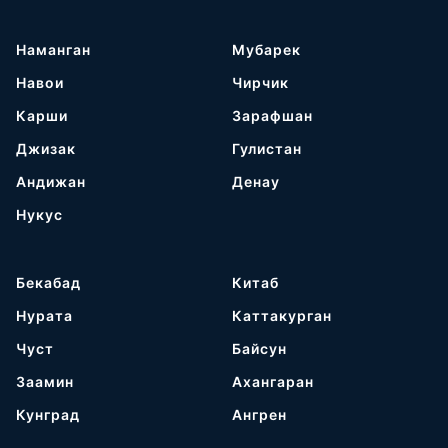
Наманган
Мубарек
Навои
Чирчик
Карши
Зарафшан
Джизак
Гулистан
Андижан
Денау
Нукус
Бекабад
Китаб
Нурата
Каттакурган
Чуст
Байсун
Заамин
Ахангаран
Кунград
Ангрен