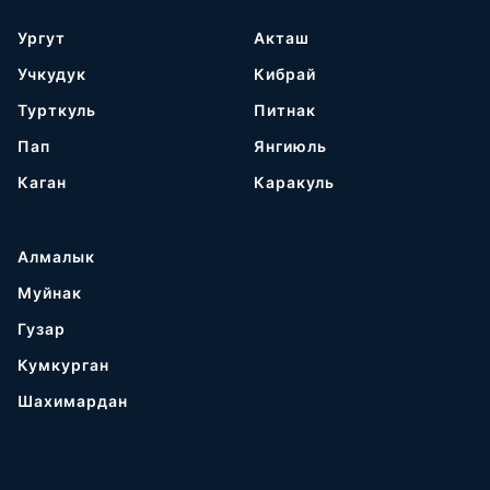
Ургут
Акташ
Учкудук
Кибрай
Турткуль
Питнак
Пап
Янгиюль
Каган
Каракуль
Алмалык
Муйнак
Гузар
Кумкурган
Шахимардан