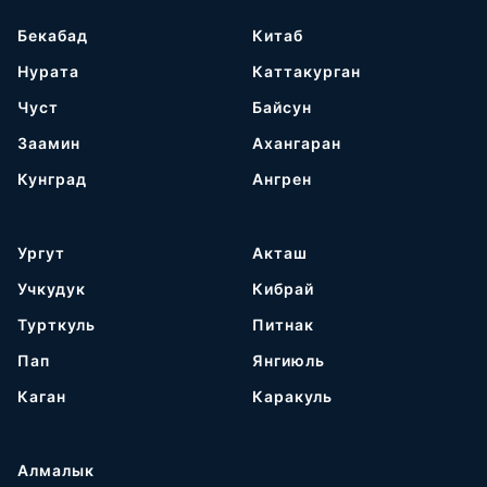
Бекабад
Китаб
Нурата
Каттакурган
Чуст
Байсун
Заамин
Ахангаран
Кунград
Ангрен
Ургут
Акташ
Учкудук
Кибрай
Турткуль
Питнак
Пап
Янгиюль
Каган
Каракуль
Алмалык