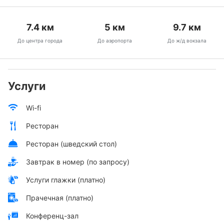
7.4
км
5
км
9.7
км
До центра города
До аэропорта
До ж/д вокзала
Услуги
Wi-fi
Ресторан
Ресторан (шведский стол)
Завтрак в номер (по запросу)
Услуги глажки (платно)
Прачечная (платно)
Конференц-зал