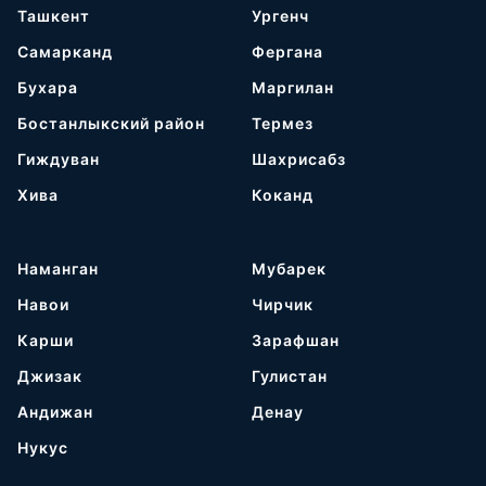
Ташкент
Ургенч
Самарканд
Фергана
Бухара
Маргилан
Бостанлыкский район
Термез
Гиждуван
Шахрисабз
Хива
Коканд
Наманган
Мубарек
Навои
Чирчик
Карши
Зарафшан
Джизак
Гулистан
Андижан
Денау
Нукус