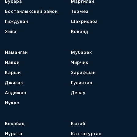
Бухара
Маргилан
Бостанлыкский район
Термез
Гиждуван
Шахрисабз
Хива
Коканд
Наманган
Мубарек
Навои
Чирчик
Карши
Зарафшан
Джизак
Гулистан
Андижан
Денау
Нукус
Бекабад
Китаб
Нурата
Каттакурган