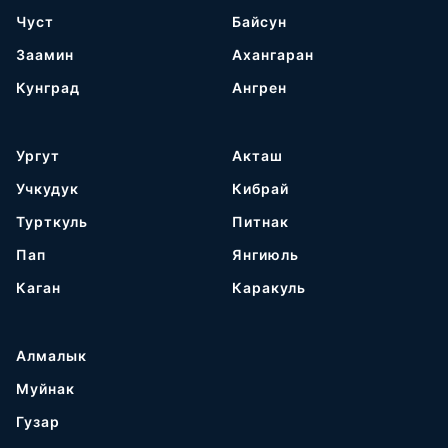
Чуст
Байсун
Заамин
Ахангаран
Кунград
Ангрен
Ургут
Акташ
Учкудук
Кибрай
Турткуль
Питнак
Пап
Янгиюль
Каган
Каракуль
Алмалык
Муйнак
Гузар