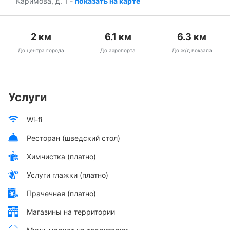
Каримова, д. 1
-
показать на карте
2
км
6.1
км
6.3
км
До центра города
До аэропорта
До ж/д вокзала
Услуги
Wi-fi
Ресторан (шведский стол)
Химчистка (платно)
Услуги глажки (платно)
Прачечная (платно)
Магазины на территории