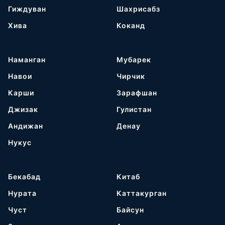
Гиждуван
Шахрисабз
Хива
Коканд
Наманган
Мубарек
Навои
Чирчик
Карши
Зарафшан
Джизак
Гулистан
Андижан
Денау
Нукус
Бекабад
Китаб
Нурата
Каттакурган
Чуст
Байсун