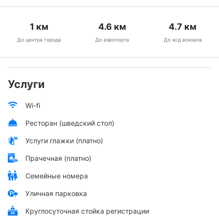
1
км
4.6
км
4.7
км
До центра города
До аэропорта
До ж/д вокзала
Услуги
Wi-fi
Ресторан (шведский стол)
Услуги глажки (платно)
Прачечная (платно)
Семейные номера
Уличная парковка
Круглосуточная стойка регистрации