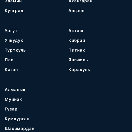
Заамин
Ахангаран
Кунград
Ангрен
Ургут
Акташ
Учкудук
Кибрай
Турткуль
Питнак
Пап
Янгиюль
Каган
Каракуль
Алмалык
Муйнак
Гузар
Кумкурган
Шахимардан