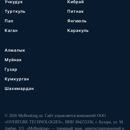
Учкудук
Кибрай
Турткуль
Питнак
Пап
Янгиюль
Каган
Каракуль
Алмалык
Муйнак
Гузар
Кумкурган
Шахимардан
© 2026 MyBooking.uz. Сайт управляется компанией ООО
«OVERTURE TECHNOLOGIES», ИНН 304255336, г. Бухара, ул. М.
Амбар, 115. «MyBooking» — товарный знак, зарегистрированный в