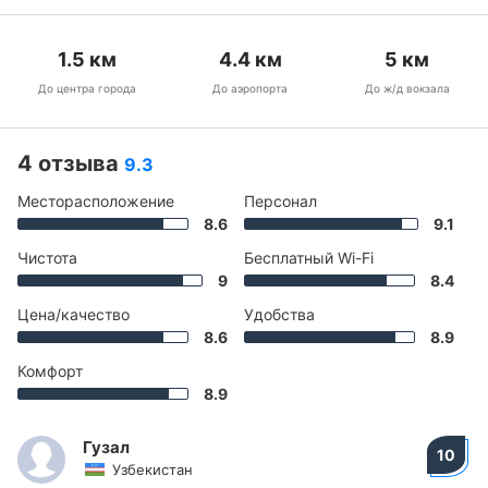
1.5
км
4.4
км
5
км
До центра города
До аэропорта
До ж/д вокзала
4 отзыва
9.3
Месторасположение
Персонал
8.6
9.1
Чистота
Бесплатный Wi-Fi
9
8.4
Цена/качество
Удобства
8.6
8.9
Комфорт
8.9
Гузал
10
Узбекистан