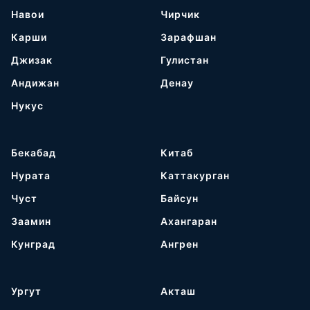
Навои
Чирчик
Карши
Зарафшан
Джизак
Гулистан
Андижан
Денау
Нукус
Бекабад
Китаб
Нурата
Каттакурган
Чуст
Байсун
Заамин
Ахангаран
Кунград
Ангрен
Ургут
Акташ