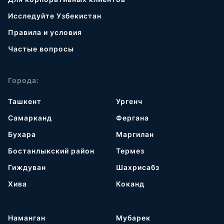
Исследуйте Узбекистан
Правила и условия
Частые вопросы
Города:
Ташкент
Ургенч
Самарканд
Фергана
Бухара
Маргилан
Бостанлыкский район
Термез
Гиждуван
Шахрисабз
Хива
Коканд
Наманган
Мубарек