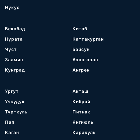
Нукус
Бекабад
Китаб
Нурата
Каттакурган
Чуст
Байсун
Заамин
Ахангаран
Кунград
Ангрен
Ургут
Акташ
Учкудук
Кибрай
Турткуль
Питнак
Пап
Янгиюль
Каган
Каракуль