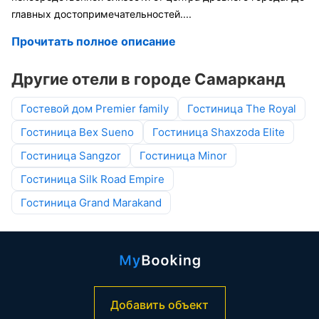
главных достопримечательностей
....
Прочитать полное описание
Другие отели в городе Самарканд
Гостевой дом Premier family
Гостиница The Royal
Гостиница Bex Sueno
Гостиница Shaxzoda Elite
Гостиница Sangzor
Гостиница Minor
Гостиница Silk Road Empire
Гостиница Grand Marakand
Добавить объект