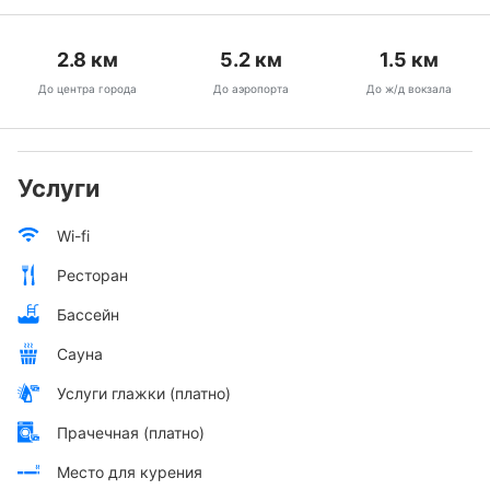
2.8
км
5.2
км
1.5
км
До центра города
До аэропорта
До ж/д вокзала
Услуги
Wi-fi
Ресторан
Бассейн
Сауна
Услуги глажки (платно)
Прачечная (платно)
Место для курения