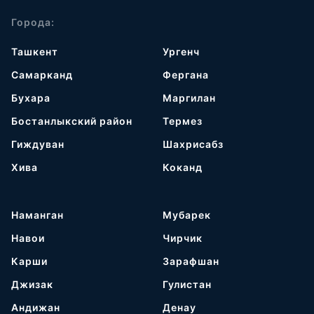
Города:
Ташкент
Ургенч
Самарканд
Фергана
Бухара
Маргилан
Бостанлыкский район
Термез
Гиждуван
Шахрисабз
Хива
Коканд
Наманган
Мубарек
Навои
Чирчик
Карши
Зарафшан
Джизак
Гулистан
Андижан
Денау