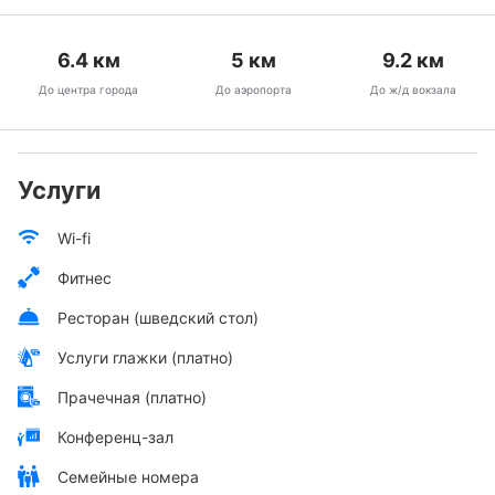
6.4
км
5
км
9.2
км
До центра города
До аэропорта
До ж/д вокзала
Услуги
Wi-fi
Фитнес
Ресторан (шведский стол)
Услуги глажки (платно)
Прачечная (платно)
Конференц-зал
Семейные номера