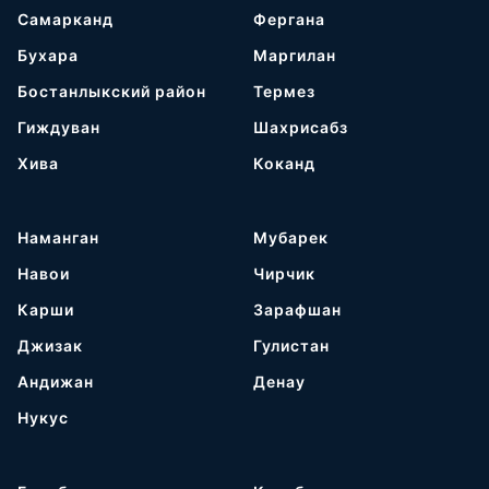
Самарканд
Фергана
Бухара
Маргилан
Бостанлыкский район
Термез
Гиждуван
Шахрисабз
Хива
Коканд
Наманган
Мубарек
Навои
Чирчик
Карши
Зарафшан
Джизак
Гулистан
Андижан
Денау
Нукус