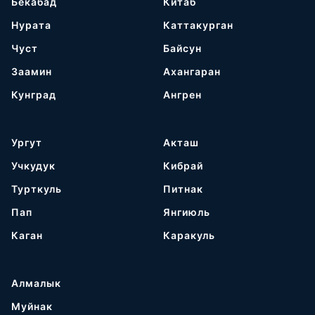
Бекабад
Китаб
Нурата
Каттакурган
Чуст
Байсун
Заамин
Ахангаран
Кунград
Ангрен
Ургут
Акташ
Учкудук
Кибрай
Турткуль
Питнак
Пап
Янгиюль
Каган
Каракуль
Алмалык
Муйнак