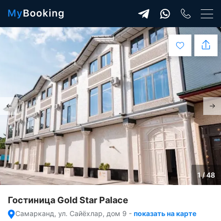
1 / 48
Гостиница Gold Star Palace
Самарканд, ул. Сайёхлар, дом 9
-
показать на карте