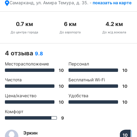
Самарканд, ул. Амира Темура, д. 35.
-
показать на карте
0.7
км
6
км
4.2
км
До центра города
До аэропорта
До ж/д вокзала
4 отзыва
9.8
Месторасположение
Персонал
10
10
Чистота
Бесплатный Wi-Fi
10
10
Цена/качество
Удобства
10
10
Комфорт
9
Эркин
10