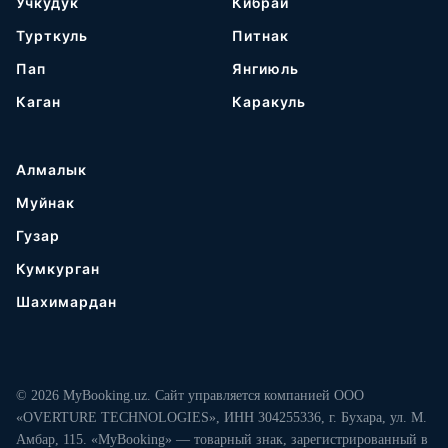
Учкудук
Кибрай
Турткуль
Питнак
Пап
Янгиюль
Каган
Каракуль
Алмалык
Муйнак
Гузар
Кумкурган
Шахимардан
© 2026 MyBooking.uz. Сайт управляется компанией ООО
«OVERTURE TECHNOLOGIES», ИНН 304255336, г. Бухара, ул. М.
Амбар, 115. «MyBooking» — товарный знак, зарегистрированный в