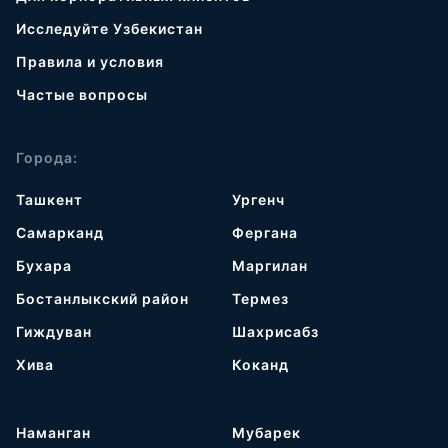
Исследуйте Узбекистан
Правила и условия
Частые вопросы
Города:
Ташкент
Ургенч
Самарканд
Фергана
Бухара
Маргилан
Бостанлыкский район
Термез
Гиждуван
Шахрисабз
Хива
Коканд
Наманган
Мубарек