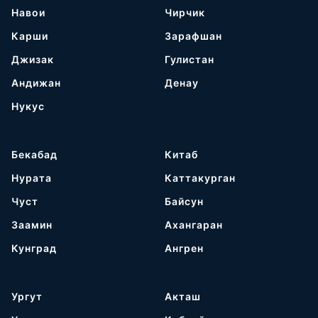
Навои
Чирчик
Карши
Зарафшан
Джизак
Гулистан
Андижан
Денау
Нукус
Бекабад
Китаб
Нурата
Каттакурган
Чуст
Байсун
Заамин
Ахангаран
Кунград
Ангрен
Ургут
Акташ