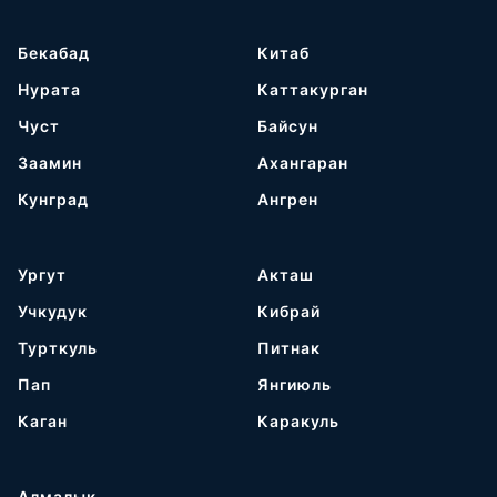
Бекабад
Китаб
Нурата
Каттакурган
Чуст
Байсун
Заамин
Ахангаран
Кунград
Ангрен
Ургут
Акташ
Учкудук
Кибрай
Турткуль
Питнак
Пап
Янгиюль
Каган
Каракуль
Алмалык