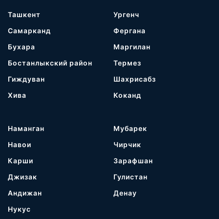
Ташкент
Ургенч
Самарканд
Фергана
Бухара
Маргилан
Бостанлыкский район
Термез
Гиждуван
Шахрисабз
Хива
Коканд
Наманган
Мубарек
Навои
Чирчик
Карши
Зарафшан
Джизак
Гулистан
Андижан
Денау
Нукус