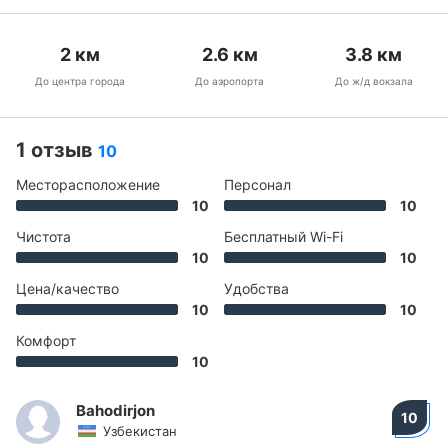
2
км
2.6
км
3.8
км
До центра города
До аэропорта
До ж/д вокзала
1 отзыв
10
Месторасположение
Персонал
10
10
Чистота
Бесплатный Wi-Fi
10
10
Цена/качество
Удобства
10
10
Комфорт
10
Bahodirjon
10
Узбекистан