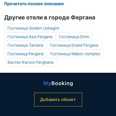
Прочитать полное описание
Другие отели в городе Фергана
Гостиница Golden Uzbegim
Гостиница Asia Fergana
Гостиница Emin
Гостиница Tantana
Гостиница Grand Fergana
Гостиница Fergana
Гостиница Makon complex
Хостел Karvon Ferghana
Добавить объект