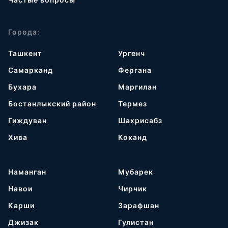
Города:
Ташкент
Ургенч
Самарканд
Фергана
Бухара
Маргилан
Бостанлыкский район
Термез
Гиждуван
Шахрисабз
Хива
Коканд
Наманган
Мубарек
Навои
Чирчик
Карши
Зарафшан
Джизак
Гулистан