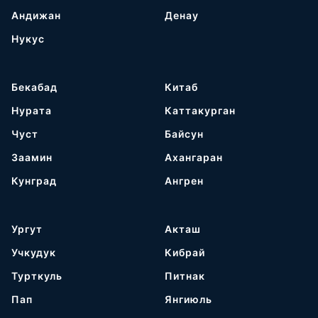
Андижан
Денау
Нукус
Бекабад
Китаб
Нурата
Каттакурган
Чуст
Байсун
Заамин
Ахангаран
Кунград
Ангрен
Ургут
Акташ
Учкудук
Кибрай
Турткуль
Питнак
Пап
Янгиюль