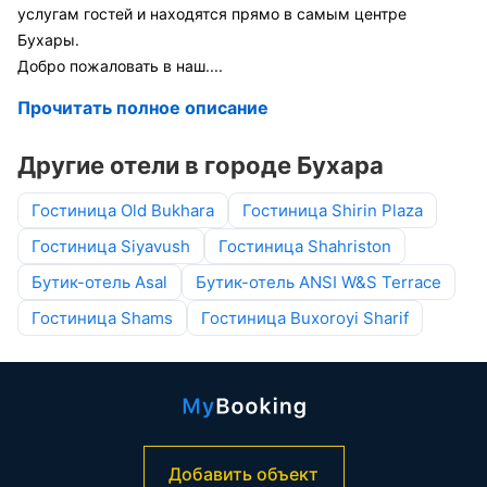
услугам гостей и находятся прямо в самым центре
Бухары.
Добро пожаловать в наш
....
Прочитать полное описание
Другие отели в городе Бухара
Гостиница Old Bukhara
Гостиница Shirin Plaza
Гостиница Siyavush
Гостиница Shahriston
Бутик-отель Asal
Бутик-отель ANSI W&S Terrace
Гостиница Shams
Гостиница Buxoroyi Sharif
Добавить объект