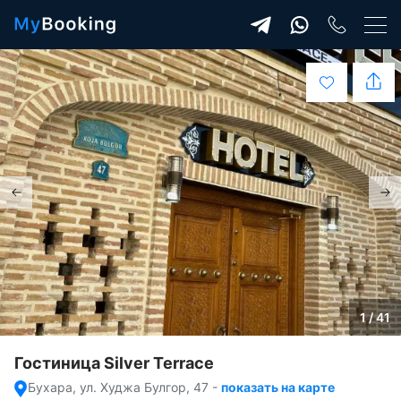
1 / 41
Гостиница Silver Terrace
Бухара, ул. Худжа Булгор, 47
-
показать на карте