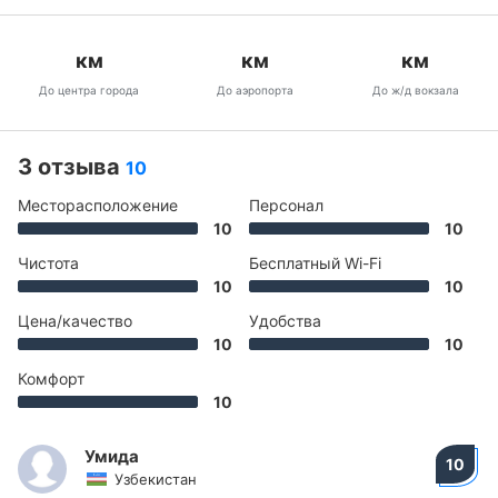
км
км
км
До центра города
До аэропорта
До ж/д вокзала
3 отзыва
10
Месторасположение
Персонал
10
10
Чистота
Бесплатный Wi-Fi
10
10
Цена/качество
Удобства
10
10
Комфорт
10
Умида
10
Узбекистан