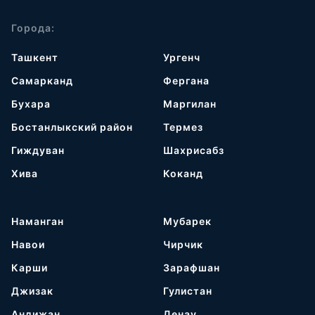
Города:
Ташкент
Ургенч
Самарканд
Фергана
Бухара
Маргилан
Бостанлыкский район
Термез
Гиждуван
Шахрисабз
Хива
Коканд
Наманган
Мубарек
Навои
Чирчик
Карши
Зарафшан
Джизак
Гулистан
Андижан
Денау