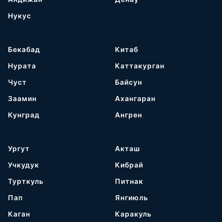
Нукус
Бекабад
Китаб
Нурата
Каттакурган
Чуст
Байсун
Заамин
Ахангаран
Кунград
Ангрен
Ургут
Акташ
Учкудук
Кибрай
Турткуль
Питнак
Пап
Янгиюль
Каган
Каракуль