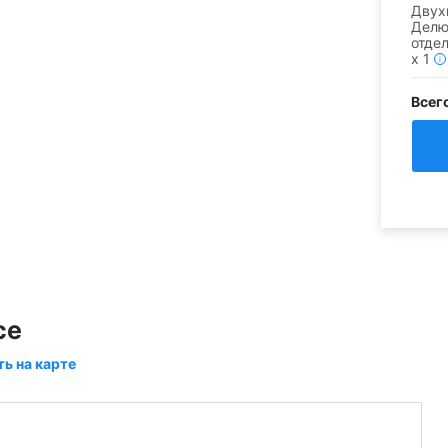
Двух
Делю
отде
x
1
i
Всег
ce
ть на карте