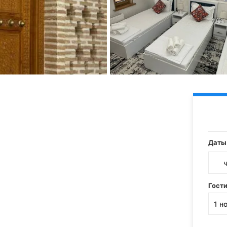
Даты
Гост
1
н