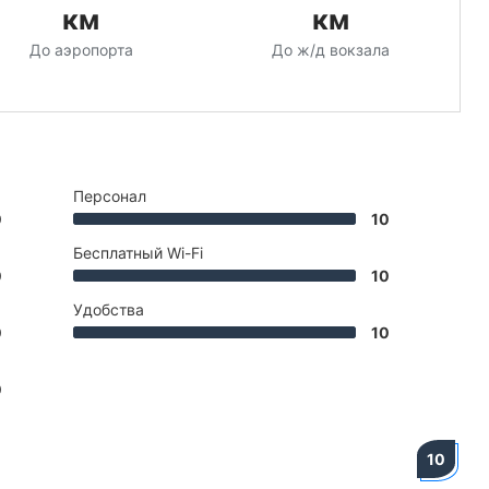
км
км
До аэропорта
До ж/д вокзала
Персонал
0
10
Бесплатный Wi-Fi
0
10
Удобства
0
10
0
10