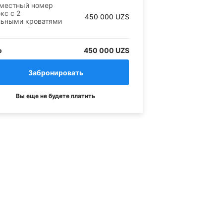
местный номер
кс с 2
450 000
UZS
льными кроватями
о
450 000 UZS
Вы еще не будете платить