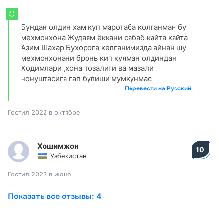
Бундан олдин хам куп маротаба колганман бу
мехмонхона Жудаям ёккани сабаб кайта кайта
Азим Шахар Бухорога келганимизда айнан шу
мехмонхонани бронь кип куяман олдиндан
Ходимлари ,хона тозалиги ва мазали
нонуштасига гап булиши мумкунмас
Перевести на Русский
Гостил 2022 в октябре
Хошимжон
10
Узбекистан
Гостил 2022 в июне
Показать все отзывы: 4