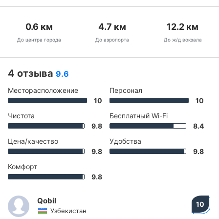
0.6
км
4.7
км
12.2
км
До центра города
До аэропорта
До ж/д вокзала
4 отзыва
9.6
Месторасположение
Персонал
10
10
Чистота
Бесплатный Wi-Fi
9.8
8.4
Цена/качество
Удобства
9.8
9.8
Комфорт
9.8
Qobil
10
Узбекистан