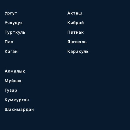
Ургут
Акташ
Учкудук
Кибрай
Турткуль
Питнак
Пап
Янгиюль
Каган
Каракуль
Алмалык
Муйнак
Гузар
Кумкурган
Шахимардан