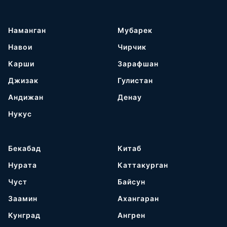
Наманган
Мубарек
Навои
Чирчик
Карши
Зарафшан
Джизак
Гулистан
Андижан
Денау
Нукус
Бекабад
Китаб
Нурата
Каттакурган
Чуст
Байсун
Заамин
Ахангаран
Кунград
Ангрен