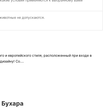
 какие условия применяются к выбранному вами
ивотные не допускаются.
ого и европейского стиля, расположенный при входе в
дизайну! Со
....
е Бухара