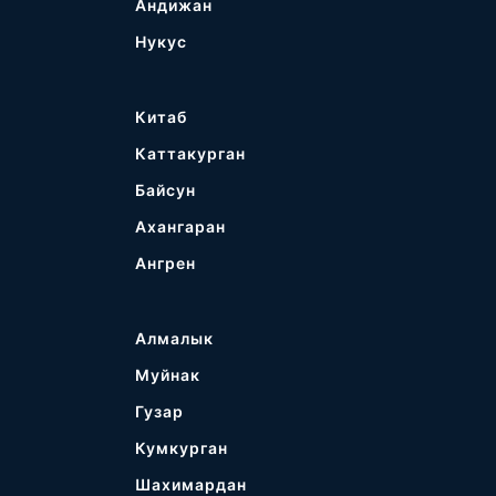
Андижан
Нукус
Китаб
Каттакурган
Байсун
Ахангаран
Ангрен
Алмалык
Муйнак
Гузар
Кумкурган
Шахимардан