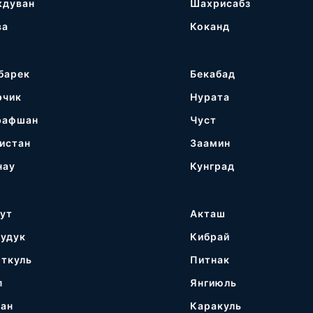
ждуван
Шахрисабз
ва
Коканд
барек
Бекабад
рчик
Нурата
рафшан
Чуст
истан
Заамин
нау
Кунград
гут
Акташ
кудук
Кибрай
рткуль
Питнак
п
Янгиюль
ган
Каракуль