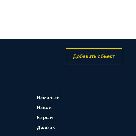
Добавить объект
Наманган
Навои
Карши
Джизак