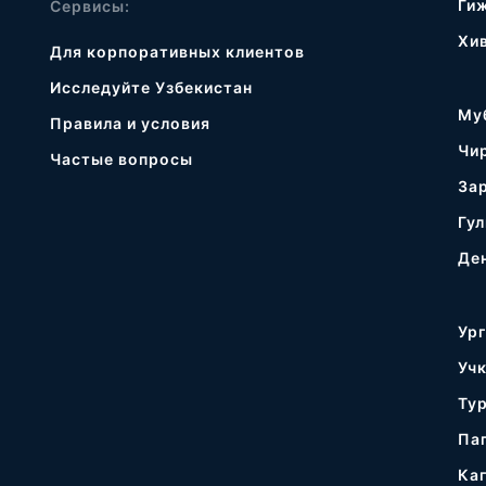
Ги
Сервисы:
Хи
Для корпоративных клиентов
Исследуйте Узбекистан
Му
Правила и условия
Чи
Частые вопросы
За
Гул
Де
Ур
Уч
Ту
Па
Ка