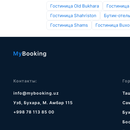
Гостиница Old Bukhara
Гостиница 
Гостиница Shahriston
Бутик-отель
Гостиница Shams
Гостиница Buxor
Контакты:
Го
info@mybooking.uz
Та
Узб, Бухара, М. Амбар 115
Са
+998 78 113 85 00
Бу
Бо