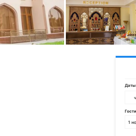
Даты
Гост
1
н