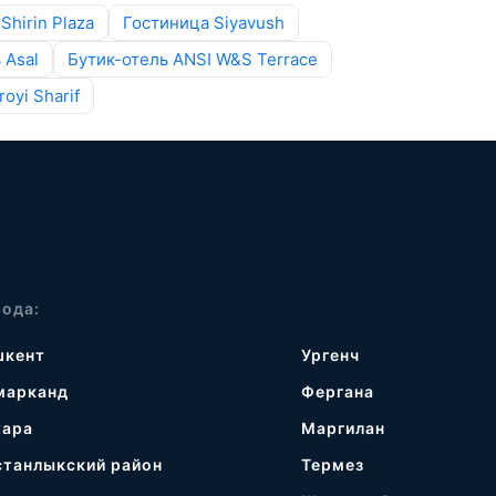
Shirin Plaza
Гостиница Siyavush
 Asal
Бутик-отель ANSI W&S Terrace
oyi Sharif
рода:
шкент
Ургенч
марканд
Фергана
хара
Маргилан
станлыкский район
Термез