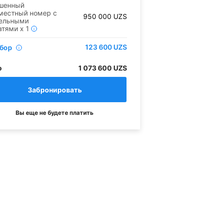
шенный
местный номер с
950 000
UZS
дельными
атями
x
1
i
123 600
UZS
сбор
i
о
1 073 600 UZS
Вы еще не будете платить