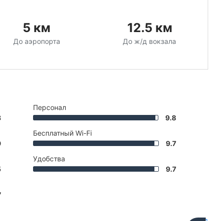
5
км
12.5
км
До аэропорта
До ж/д вокзала
Персонал
8
9.8
Бесплатный Wi-Fi
9
9.7
Удобства
5
9.7
7