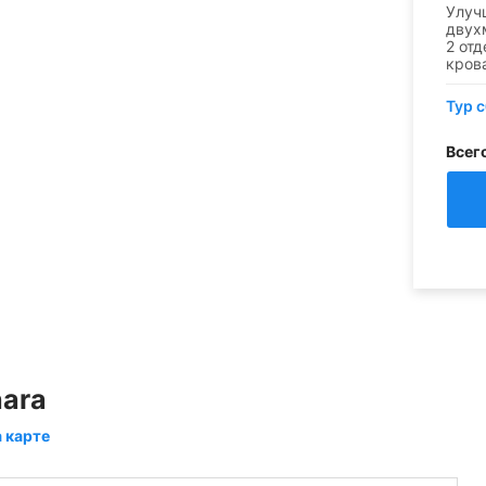
Улуч
двух
2 от
кров
Тур 
Всег
hara
а карте