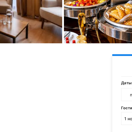
Даты
Гост
1
н